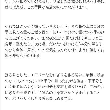
す。火を止めて15分蒸らし、保温した炊飯器にお米を丁寧に
移せば完成。この手間が名店の味につながります。
それではさっそく握っていきましょう。まな板の上に自分の
手に収まる量のご飯を置き、指1～2本分の少量の水を手のひ
らに広げてください。まな板の上で1回だけ軽くキュッと三
角形に整えたら、次は塩。だいたい指のはら3本分の量を手
のひら全体に広げ、中の空気をふんわり保つように優しくお
米を3回だけ握ります。
ほろりとした、エアリーなおにぎりを作る秘訣。最後に焼き
のり（1枚の半分）の上半分に握ったお米を置き、下半分も
かぶせて耳のように出た部分を左右を織り込めば、究極のお
にぎりの完成です。片側ののりを立たせたままにすること
で、パリパリとした食感も楽しめますよ。