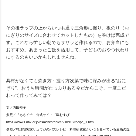
その後ラップの上からいつも通り三角形に握り、板のり（お
にぎりのサイズに合わせてカットしたもの）を巻けば完成で
す。これなら忙しい朝でもササッと作れるので、お弁当にも
おすすめ。あまったご飯を活用して、子どものおやつ代わり
にするのもいいかもしれませんね。
具材がなくても炊き方・握り方次第で味に深みが出る“おに
ぎり”。おうち時間がたっぷりある今だからこそ、一度こだ
わって作ってみては？
文／内田裕子
参照／『あさイチ』公式サイト「塩むすび」
https://www1.nhk.or.jp/asaichi/archive/210913/recipe_1.html
参照／料理研究家リュウジのバズレシピ「料理研究家がいつも食べている最高の塩