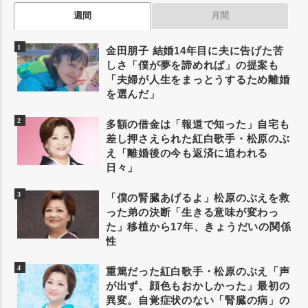
週間
月間
金田朋子 結婚14年目に夫に告げた苦
しさ「僕が夢を諦めれば」の提案も
「夫婦が人生をまっとうするため離婚
を選んだ」
多額の借金は「報道で知った」自宅も
差し押さえられた紅白歌手・松原のぶ
え「離婚後の今も返済に追われる
日々」
「僕の腎臓あげるよ」松原のぶえを救
った弟の決断「生きる意味が変わっ
た」移植から17年、きょうだいの関係
性
重篤だった紅白歌手・松原のぶえ「声
が出ず、顔色もおかしかった」最初の
異変。自覚症状のない「腎臓の病」の