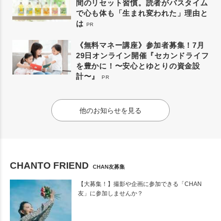
間のリセット習慣。読者がバスタイム
で心も体も「生まれ変われた」理由と
は
PR
《無料マネー講座》参加者募集！7月
29日オンライン開催『セカンドライフ
を豊かに！〜安心とゆとりの資金設
計〜』
PR
他のお知らせを見る
CHANTO FRIEND
CHAN友募集
【大募集！】撮影や企画に参加できる「CHAN
友」に参加しませんか？