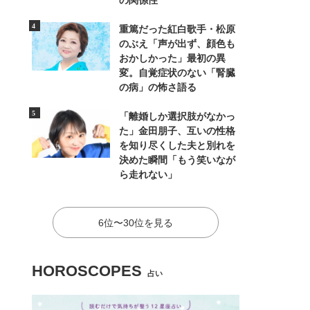
の関係性
重篤だった紅白歌手・松原
のぶえ「声が出ず、顔色も
おかしかった」最初の異
変。自覚症状のない「腎臓
の病」の怖さ語る
「離婚しか選択肢がなかっ
た」金田朋子、互いの性格
を知り尽くした夫と別れを
決めた瞬間「もう笑いなが
ら走れない」
6位〜30位を見る
HOROSCOPES
占い