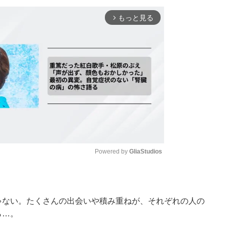
もっと見る
arrow_forward_ios
Powered by 
GliaStudios
Mute
ゃない。たくさんの出会いや積み重ねが、それぞれの人の
ら…。