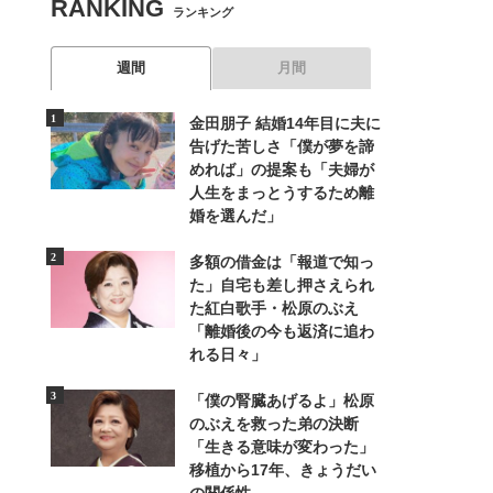
RANKING
ランキング
週間
月間
金田朋子 結婚14年目に夫に
告げた苦しさ「僕が夢を諦
めれば」の提案も「夫婦が
人生をまっとうするため離
婚を選んだ」
多額の借金は「報道で知っ
た」自宅も差し押さえられ
た紅白歌手・松原のぶえ
「離婚後の今も返済に追わ
れる日々」
「僕の腎臓あげるよ」松原
のぶえを救った弟の決断
「生きる意味が変わった」
移植から17年、きょうだい