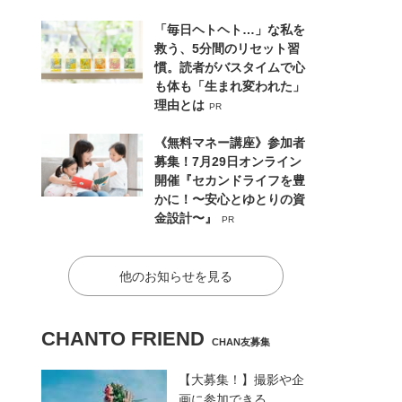
「毎日ヘトヘト…」な私を
救う、5分間のリセット習
慣。読者がバスタイムで心
も体も「生まれ変われた」
理由とは
PR
《無料マネー講座》参加者
募集！7月29日オンライン
開催『セカンドライフを豊
かに！〜安心とゆとりの資
金設計〜』
PR
他のお知らせを見る
CHANTO FRIEND
CHAN友募集
【大募集！】撮影や企
画に参加できる