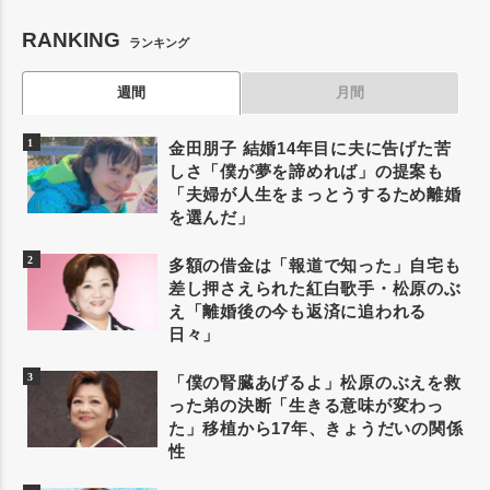
RANKING
ランキング
週間
月間
金田朋子 結婚14年目に夫に告げた苦
しさ「僕が夢を諦めれば」の提案も
「夫婦が人生をまっとうするため離婚
を選んだ」
多額の借金は「報道で知った」自宅も
差し押さえられた紅白歌手・松原のぶ
え「離婚後の今も返済に追われる
日々」
「僕の腎臓あげるよ」松原のぶえを救
った弟の決断「生きる意味が変わっ
た」移植から17年、きょうだいの関係
性