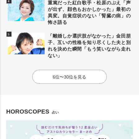
重篤だった紅白歌手・松原のぶえ「声
が出ず、顔色もおかしかった」最初の
異変。自覚症状のない「腎臓の病」の
怖さ語る
「離婚しか選択肢がなかった」金田朋
子、互いの性格を知り尽くした夫と別
れを決めた瞬間「もう笑いながら走れ
ない」
6位〜30位を見る
HOROSCOPES
占い