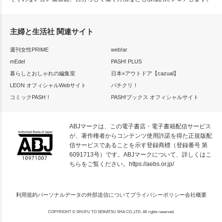
主婦と生活社 関連サイト
週刊女性PRIME
web!ar
mEdel
PASH! PLUS
暮らしとおしゃれの編集室
日本×アウトドア【cazual】
LEON オフィシャルWebサイト
パチクリ！
コミックPASH！
PASH!ブックス オフィシャルサイト
ABJマークは、この電子書店・電子書籍配信サービス
が、著作権者からコンテンツ使用許諾を得た正規版配
信サービスであることを示す登録商標（登録番号 第
6091713号）です。ABJマークについて、詳しくはこ
ちらをご覧ください。
https://aebs.or.jp/
利用規約
パーソナルデータの外部送信について
プライバシーポリシー
会社概要
COPYRIGHT © SHUFU TO SEIKATSU SHA CO.,LTD. All rights reserved.