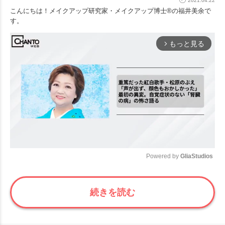
2021.04.22
こんにちは！メイクアップ研究家・メイクアップ博士®︎の福井美余で
す。
もっと見る
arrow_forward_ios
Powered by 
GliaStudios
Mute
続きを読む