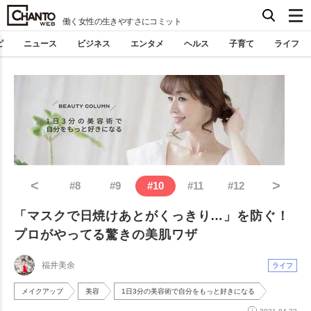
働く女性の生きやすさにコミット
ピ
ニュース
ビジネス
エンタメ
ヘルス
子育て
ライフ
<
>
#
8
#
9
#
10
#
11
#
12
「マスクで日焼けあとがくっきり…」を防ぐ！
プロがやってる驚きの美肌ワザ
福井美余
ライフ
メイクアップ
美容
1日3分の美容術で自分をもっと好きになる