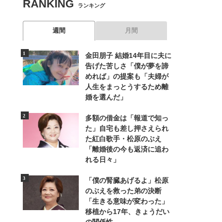
RANKING
ランキング
週間
月間
金田朋子 結婚14年目に夫に
告げた苦しさ「僕が夢を諦
めれば」の提案も「夫婦が
人生をまっとうするため離
婚を選んだ」
多額の借金は「報道で知っ
た」自宅も差し押さえられ
た紅白歌手・松原のぶえ
「離婚後の今も返済に追わ
れる日々」
「僕の腎臓あげるよ」松原
のぶえを救った弟の決断
「生きる意味が変わった」
移植から17年、きょうだい