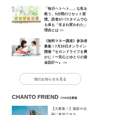
「毎日ヘトヘト…」な私を
救う、5分間のリセット習
慣。読者がバスタイムで心
も体も「生まれ変われた」
理由とは
PR
《無料マネー講座》参加者
募集！7月29日オンライン
開催『セカンドライフを豊
かに！〜安心とゆとりの資
金設計〜』
PR
他のお知らせを見る
CHANTO FRIEND
CHAN友募集
【大募集！】撮影や企
画に参加できる