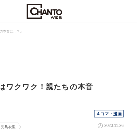
の本音は…？」
はワクワク！親たちの本音
４コマ・漫画
2020.11.26
｜児島衣里