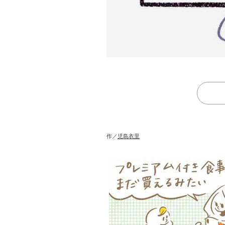
作／
児島衣里