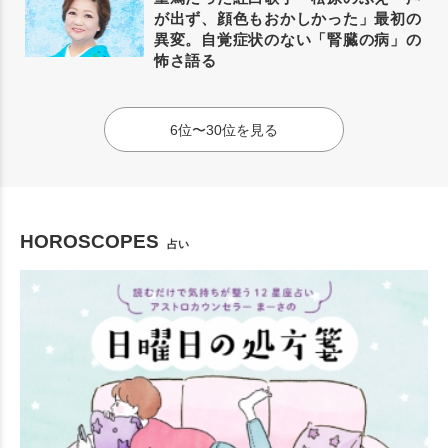
が出ず、顔色もおかしかった」最初の
異変。自覚症状のない「腎臓の病」の
怖さ語る
6位〜30位を見る
HOROSCOPES
占い