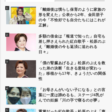
「離婚後は慣らし保育のように家族の
形を変えた」公表から2年、金田朋子
の今「不恰好でも自分たちにはこれが
正解」
多額の借金は「報道で知った」自宅も
差し押さえられた紅白歌手・松原のぶ
え「離婚後の今も返済に追われる
日々」
「僕の腎臓あげるよ」松原のぶえを救
った弟の決断「生きる意味が変わっ
た」移植から17年、きょうだいの関係
性
「お母さんがいない子になる」との言
葉に一度は諦めるも、ステージ4乳が
んでの妊娠「川の字で寝るのが夢」
重篤だった紅白歌手・松原のぶえ「声