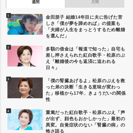
週間
月間
金田朋子 結婚14年目に夫に告げた苦
しさ「僕が夢を諦めれば」の提案も
「夫婦が人生をまっとうするため離婚
を選んだ」
多額の借金は「報道で知った」自宅も
差し押さえられた紅白歌手・松原のぶ
え「離婚後の今も返済に追われる
日々」
「僕の腎臓あげるよ」松原のぶえを救
った弟の決断「生きる意味が変わっ
た」移植から17年、きょうだいの関係
性
重篤だった紅白歌手・松原のぶえ「声
が出ず、顔色もおかしかった」最初の
異変。自覚症状のない「腎臓の病」の
怖さ語る