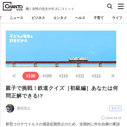
働く女性の生きやすさにコミット
ピ
ニュース
ビジネス
エンタメ
ヘルス
子育て
ライフ
<
>
#
108
#
109
#
110
#
111
#
112
親子で挑戦！鉄道クイズ［初級編］あなたは何
問正解できる!?
新田浩之
ライフ
2020.04.25
新型コロナウイルスの感染拡散防止のため、全国的に外出自粛の要請