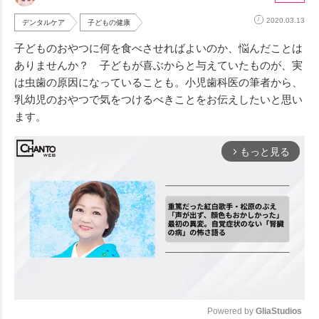
2020.03.13
デンタルケア
子どもの健康
子どものおやつに何を食べさせればよいのか、悩んだことは
ありませんか？ 子どもが喜ぶからと与えていたものが、実
は虫歯の原因になっていることも。小児歯科医の筆者から、
乳幼児のおやつで気をつけるべきことをお伝えしたいと思い
ます。
もっと見る
arrow_forward_ios
Powered by 
GliaStudios