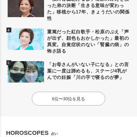
った弟の決断「生きる意味が変わっ
た」移植から17年、きょうだいの関係
性
重篤だった紅白歌手・松原のぶえ「声
が出ず、顔色もおかしかった」最初の
異変。自覚症状のない「腎臓の病」の
怖さ語る
「お母さんがいない子になる」との言
葉に一度は諦めるも、ステージ4乳が
んでの妊娠「川の字で寝るのが夢」
6位〜30位を見る
HOROSCOPES
占い