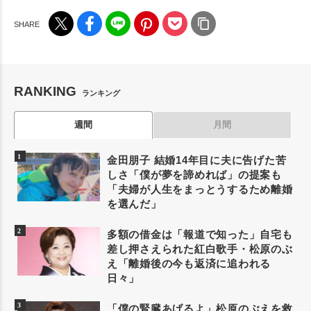
RANKING
ランキング
週間
月間
金田朋子 結婚14年目に夫に告げた苦
しさ「僕が夢を諦めれば」の提案も
「夫婦が人生をまっとうするため離婚
を選んだ」
多額の借金は「報道で知った」自宅も
差し押さえられた紅白歌手・松原のぶ
え「離婚後の今も返済に追われる
日々」
「僕の腎臓あげるよ」松原のぶえを救