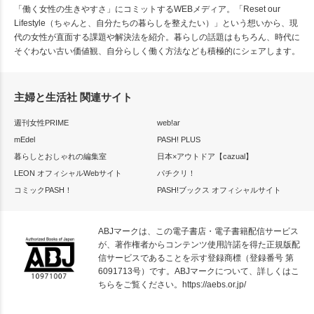
「働く女性の生きやすさ」にコミットするWEBメディア。「Reset our
Lifestyle（ちゃんと、自分たちの暮らしを整えたい）」という想いから、現
代の女性が直面する課題や解決法を紹介。暮らしの話題はもちろん、時代に
そぐわない古い価値観、自分らしく働く方法なども積極的にシェアします。
主婦と生活社 関連サイト
週刊女性PRIME
web!ar
mEdel
PASH! PLUS
暮らしとおしゃれの編集室
日本×アウトドア【cazual】
LEON オフィシャルWebサイト
パチクリ！
コミックPASH！
PASH!ブックス オフィシャルサイト
ABJマークは、この電子書店・電子書籍配信サービス
が、著作権者からコンテンツ使用許諾を得た正規版配
信サービスであることを示す登録商標（登録番号 第
6091713号）です。ABJマークについて、詳しくはこ
ちらをご覧ください。
https://aebs.or.jp/