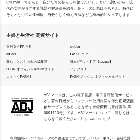
Lifestyle（ちゃんと、自分たちの暮らしを整えたい）」という想いから、現
代の女性が直面する課題や解決法を紹介。暮らしの話題はもちろん、時代に
そぐわない古い価値観、自分らしく働く方法なども積極的にシェアします。
主婦と生活社 関連サイト
週刊女性PRIME
web!ar
mEdel
PASH! PLUS
暮らしとおしゃれの編集室
日本×アウトドア【cazual】
LEON オフィシャルWebサイト
パチクリ！
コミックPASH！
PASH!ブックス オフィシャルサイト
ABJマークは、この電子書店・電子書籍配信サービス
が、著作権者からコンテンツ使用許諾を得た正規版配
信サービスであることを示す登録商標（登録番号 第
6091713号）です。ABJマークについて、詳しくはこ
ちらをご覧ください。
https://aebs.or.jp/
利用規約
パーソナルデータの外部送信について
プライバシーポリシー
会社概要