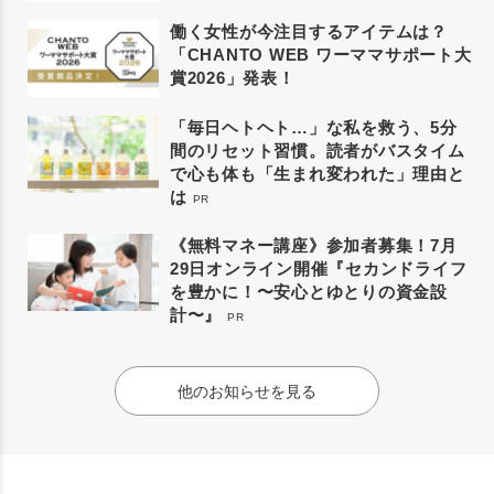
働く女性が今注目するアイテムは？
「CHANTO WEB ワーママサポート大
賞2026」発表！
「毎日ヘトヘト…」な私を救う、5分
間のリセット習慣。読者がバスタイム
で心も体も「生まれ変われた」理由と
は
PR
《無料マネー講座》参加者募集！7月
29日オンライン開催『セカンドライフ
を豊かに！〜安心とゆとりの資金設
計〜』
PR
他のお知らせを見る