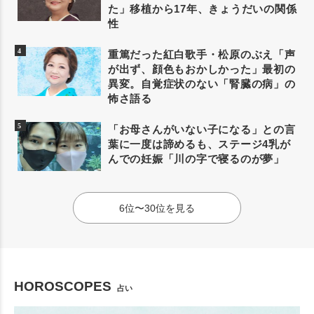
た」移植から17年、きょうだいの関係
性
重篤だった紅白歌手・松原のぶえ「声
が出ず、顔色もおかしかった」最初の
異変。自覚症状のない「腎臓の病」の
怖さ語る
「お母さんがいない子になる」との言
葉に一度は諦めるも、ステージ4乳が
んでの妊娠「川の字で寝るのが夢」
6位〜30位を見る
HOROSCOPES
占い