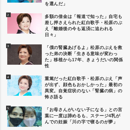
を選んだ」
多額の借金は「報道で知った」自宅も
差し押さえられた紅白歌手・松原のぶ
え「離婚後の今も返済に追われる
日々」
「僕の腎臓あげるよ」松原のぶえを救
った弟の決断「生きる意味が変わっ
た」移植から17年、きょうだいの関係
性
重篤だった紅白歌手・松原のぶえ「声
が出ず、顔色もおかしかった」最初の
異変。自覚症状のない「腎臓の病」の
怖さ語る
「お母さんがいない子になる」との言
葉に一度は諦めるも、ステージ4乳が
んでの妊娠「川の字で寝るのが夢」