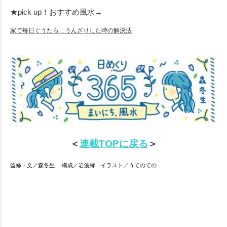
★pick up！おすすめ風水→
家で毎日ぐうたら…うんざりした時の解決法
＜
連載TOPに戻る
＞
監修・文／
森冬生
構成／岩波縁 イラスト／うてのての