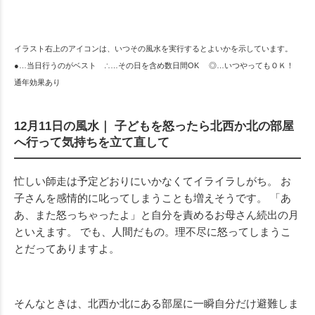
イラスト右上のアイコンは、いつその風水を実行するとよいかを示しています。
●…当日行うのがベスト ∴…その日を含め数日間OK ◎…いつやってもＯＫ！
通年効果あり
12月11日の風水｜ 子どもを怒ったら北西か北の部屋
へ行って気持ちを立て直して
忙しい師走は予定どおりにいかなくてイライラしがち。 お
子さんを感情的に叱ってしまうことも増えそうです。 「あ
あ、また怒っちゃったよ」と自分を責めるお母さん続出の月
といえます。 でも、人間だもの。理不尽に怒ってしまうこ
とだってありますよ。
そんなときは、北西か北にある部屋に一瞬自分だけ避難しま