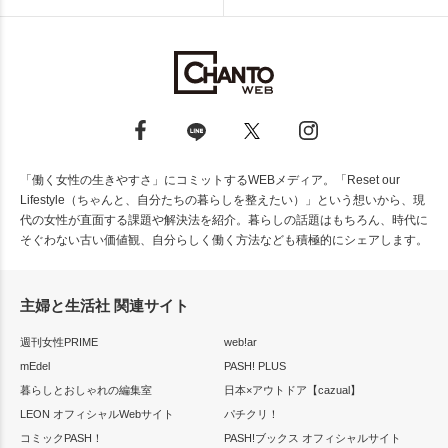
「働く女性の生きやすさ」にコミットするWEBメディア。「Reset our
Lifestyle（ちゃんと、自分たちの暮らしを整えたい）」という想いから、現
代の女性が直面する課題や解決法を紹介。暮らしの話題はもちろん、時代に
そぐわない古い価値観、自分らしく働く方法なども積極的にシェアします。
主婦と生活社 関連サイト
週刊女性PRIME
web!ar
mEdel
PASH! PLUS
暮らしとおしゃれの編集室
日本×アウトドア【cazual】
LEON オフィシャルWebサイト
パチクリ！
コミックPASH！
PASH!ブックス オフィシャルサイト