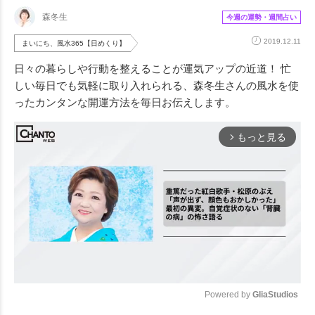
森冬生
今週の運勢・週間占い
2019.12.11
まいにち、風水365【日めくり】
日々の暮らしや行動を整えることが運気アップの近道！ 忙
しい毎日でも気軽に取り入れられる、森冬生さんの風水を使
ったカンタンな開運方法を毎日お伝えします。
もっと見る
arrow_forward_ios
Powered by 
GliaStudios