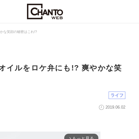
かな笑顔の秘密はこれ!?
オイルをロケ弁にも!? 爽やかな笑
ライフ
2019.06.02
もっと見る
arrow_forward_ios