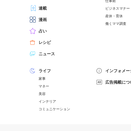
仕事術
連載
ビジネスマナー
産休・育休
漫画
働くママ調査
占い
レシピ
ニュース
ライフ
インフォメー
家事
広告掲載につ
マネー
美容
インテリア
コミュニケーション