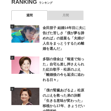
RANKING
ランキング
週間
月間
金田朋子 結婚14年目に夫に
告げた苦しさ「僕が夢を諦
めれば」の提案も「夫婦が
人生をまっとうするため離
婚を選んだ」
多額の借金は「報道で知っ
た」自宅も差し押さえられ
た紅白歌手・松原のぶえ
「離婚後の今も返済に追わ
れる日々」
「僕の腎臓あげるよ」松原
のぶえを救った弟の決断
「生きる意味が変わった」
移植から17年、きょうだい