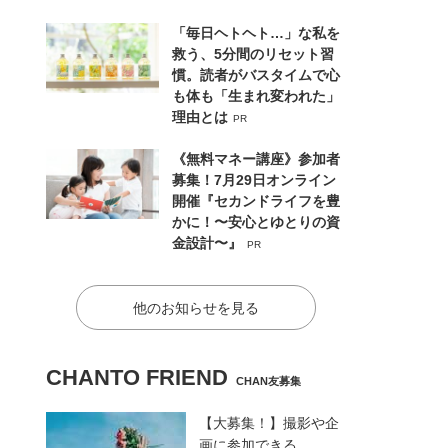
「毎日ヘトヘト…」な私を
救う、5分間のリセット習
慣。読者がバスタイムで心
も体も「生まれ変われた」
理由とは
PR
《無料マネー講座》参加者
募集！7月29日オンライン
開催『セカンドライフを豊
かに！〜安心とゆとりの資
金設計〜』
PR
他のお知らせを見る
CHANTO FRIEND
CHAN友募集
【大募集！】撮影や企
画に参加できる