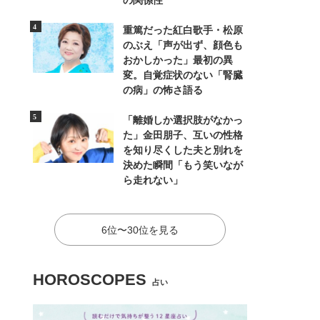
の関係性
重篤だった紅白歌手・松原
のぶえ「声が出ず、顔色も
おかしかった」最初の異
変。自覚症状のない「腎臓
の病」の怖さ語る
「離婚しか選択肢がなかっ
た」金田朋子、互いの性格
を知り尽くした夫と別れを
決めた瞬間「もう笑いなが
ら走れない」
6位〜30位を見る
HOROSCOPES
占い