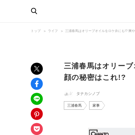
トップ
ライフ
三浦春馬はオリーブオイルをロケ弁にも!? 爽や
三浦春馬はオリーブ
顔の秘密はこれ!?
タナカシノブ
三浦春馬
家事