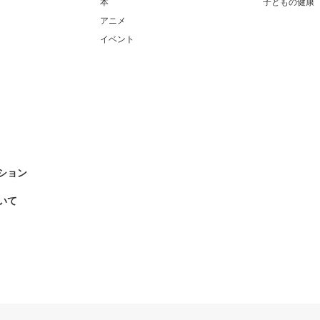
本
子どもの健康
アニメ
イベント
ション
いて