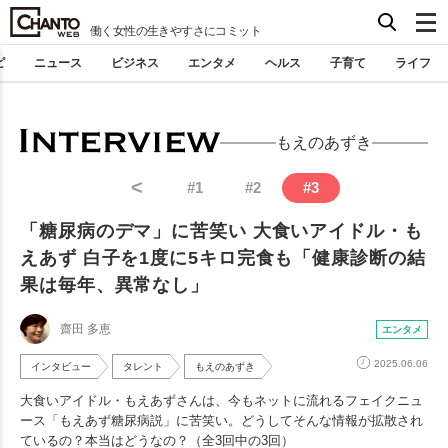
働く女性の生きやすさにコミット
ピ
ニュース
ビジネス
エンタメ
ヘルス
子育て
ライフ
もえのあずき
<
#
1
#
2
#
3
「糖尿病のデマ」に苦笑い 大食いアイドル・も
えあず 白子を1度に5キロ完食も「健康診断の結
果は毎年、異常なし」
齋田 多恵
エンタメ
2025.06.06
インタビュー
タレント
もえのあずき
大食いアイドル・もえあずさんは、今もネットに流れるフェイクニュ
ース「もえあず糖尿病説」に苦笑い。どうしてそんな情報が拡散され
ているの？本当はどうなの？（全3回中の3回）