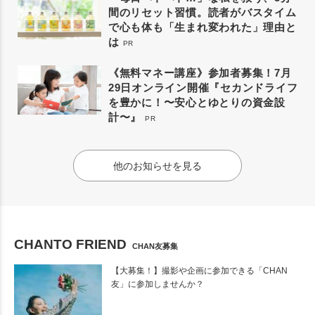
間のリセット習慣。読者がバスタイム
で心も体も「生まれ変われた」理由と
は
PR
《無料マネー講座》参加者募集！7月
29日オンライン開催『セカンドライフ
を豊かに！〜安心とゆとりの資金設
計〜』
PR
他のお知らせを見る
CHANTO FRIEND
CHAN友募集
【大募集！】撮影や企画に参加できる「CHAN
友」に参加しませんか？