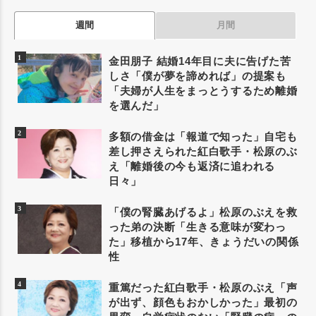
週間
月間
金田朋子 結婚14年目に夫に告げた苦
しさ「僕が夢を諦めれば」の提案も
「夫婦が人生をまっとうするため離婚
を選んだ」
多額の借金は「報道で知った」自宅も
差し押さえられた紅白歌手・松原のぶ
え「離婚後の今も返済に追われる
日々」
「僕の腎臓あげるよ」松原のぶえを救
った弟の決断「生きる意味が変わっ
た」移植から17年、きょうだいの関係
性
重篤だった紅白歌手・松原のぶえ「声
が出ず、顔色もおかしかった」最初の