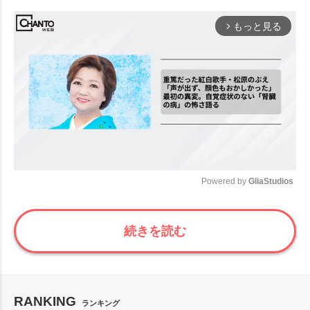
もっと見る
arrow_forward_ios
Powered by 
GliaStudios
Mute
続きを読む
RANKING
ランキング