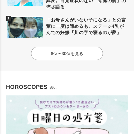
異変。自覚症状のない「腎臓の病」の
怖さ語る
「お母さんがいない子になる」との言
葉に一度は諦めるも、ステージ4乳が
んでの妊娠「川の字で寝るのが夢」
6位〜30位を見る
HOROSCOPES
占い