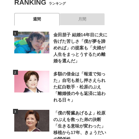
RANKING
ランキング
週間
月間
金田朋子 結婚14年目に夫に
告げた苦しさ「僕が夢を諦
めれば」の提案も「夫婦が
人生をまっとうするため離
婚を選んだ」
多額の借金は「報道で知っ
た」自宅も差し押さえられ
た紅白歌手・松原のぶえ
「離婚後の今も返済に追わ
れる日々」
「僕の腎臓あげるよ」松原
のぶえを救った弟の決断
「生きる意味が変わった」
移植から17年、きょうだい