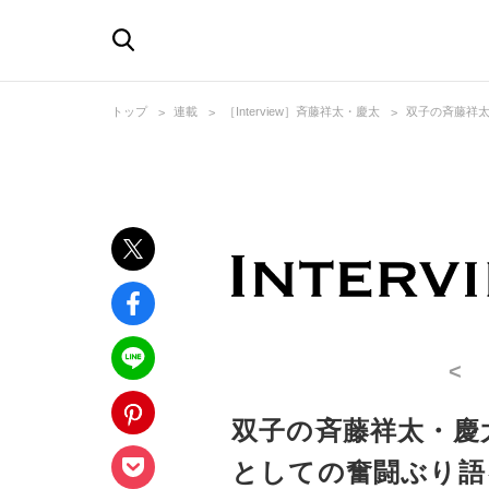
トップ
連載
［Interview］斉藤祥太・慶太
双子の斉藤祥太
<
双子の斉藤祥太・慶
としての奮闘ぶり語