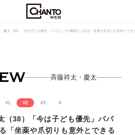
・慶太（38）「今は子ども優先」パパとしての奮闘ぶり語る「坐薬や爪切りも意外とでき
斉藤祥太・慶太
>
#
1
#
2
#
3
太（38）「今は子ども優先」パパ
る「坐薬や爪切りも意外とできる