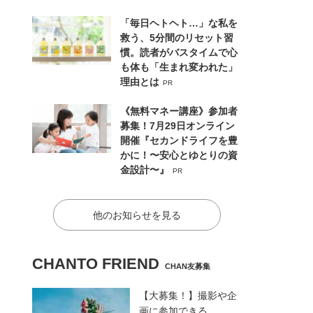
「毎日ヘトヘト…」な私を
救う、5分間のリセット習
慣。読者がバスタイムで心
も体も「生まれ変われた」
理由とは
PR
《無料マネー講座》参加者
募集！7月29日オンライン
開催『セカンドライフを豊
かに！〜安心とゆとりの資
金設計〜』
PR
他のお知らせを見る
CHANTO FRIEND
CHAN友募集
【大募集！】撮影や企
画に参加できる