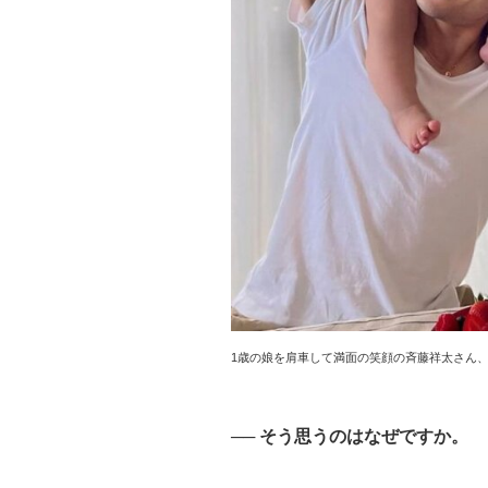
1歳の娘を肩車して満面の笑顔の斉藤祥太さん
── そう思うのはなぜですか。