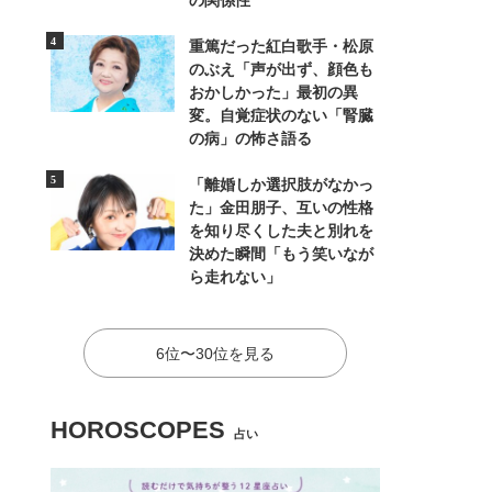
の関係性
重篤だった紅白歌手・松原
のぶえ「声が出ず、顔色も
おかしかった」最初の異
変。自覚症状のない「腎臓
の病」の怖さ語る
「離婚しか選択肢がなかっ
た」金田朋子、互いの性格
を知り尽くした夫と別れを
決めた瞬間「もう笑いなが
ら走れない」
6位〜30位を見る
HOROSCOPES
占い