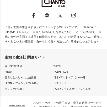
「働く女性の生きやすさ」にコミットするWEBメディア。「Reset our
Lifestyle（ちゃんと、自分たちの暮らしを整えたい）」という想いから、現
代の女性が直面する課題や解決法を紹介。暮らしの話題はもちろん、時代に
そぐわない古い価値観、自分らしく働く方法なども積極的にシェアします。
主婦と生活社 関連サイト
週刊女性PRIME
web!ar
mEdel
PASH! PLUS
暮らしとおしゃれの編集室
日本×アウトドア【cazual】
LEON オフィシャルWebサイト
パチクリ！
コミックPASH！
PASH!ブックス オフィシャルサイト
ABJマークは、この電子書店・電子書籍配信サービス