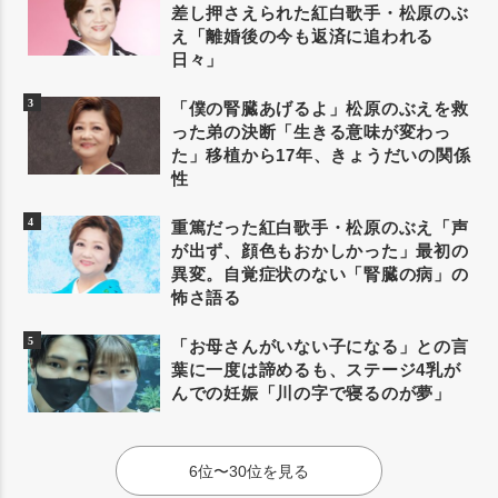
差し押さえられた紅白歌手・松原のぶ
え「離婚後の今も返済に追われる
日々」
「僕の腎臓あげるよ」松原のぶえを救
った弟の決断「生きる意味が変わっ
た」移植から17年、きょうだいの関係
性
重篤だった紅白歌手・松原のぶえ「声
が出ず、顔色もおかしかった」最初の
異変。自覚症状のない「腎臓の病」の
怖さ語る
「お母さんがいない子になる」との言
葉に一度は諦めるも、ステージ4乳が
んでの妊娠「川の字で寝るのが夢」
6位〜30位を見る