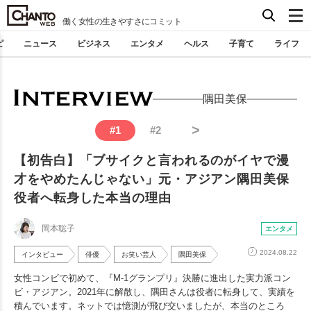
働く女性の生きやすさにコミット
ピ
ニュース
ビジネス
エンタメ
ヘルス
子育て
ライフ
隅田美保
>
#
1
#
2
【初告白】「ブサイクと言われるのがイヤで漫
才をやめたんじゃない」元・アジアン隅田美保
役者へ転身した本当の理由
岡本聡子
エンタメ
2024.08.22
インタビュー
俳優
お笑い芸人
隅田美保
女性コンビで初めて、『M-1グランプリ』決勝に進出した実力派コン
ビ・アジアン。2021年に解散し、隅田さんは役者に転身して、実績を
積んでいます。ネットでは憶測が飛び交いましたが、本当のところ