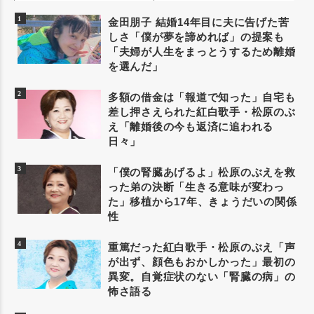
金田朋子 結婚14年目に夫に告げた苦
しさ「僕が夢を諦めれば」の提案も
「夫婦が人生をまっとうするため離婚
を選んだ」
多額の借金は「報道で知った」自宅も
差し押さえられた紅白歌手・松原のぶ
え「離婚後の今も返済に追われる
日々」
「僕の腎臓あげるよ」松原のぶえを救
った弟の決断「生きる意味が変わっ
た」移植から17年、きょうだいの関係
性
重篤だった紅白歌手・松原のぶえ「声
が出ず、顔色もおかしかった」最初の
異変。自覚症状のない「腎臓の病」の
怖さ語る