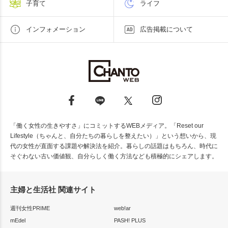
子育て
ライフ
インフォメーション
広告掲載について
「働く女性の生きやすさ」にコミットするWEBメディア。「Reset our
Lifestyle（ちゃんと、自分たちの暮らしを整えたい）」という想いから、現
代の女性が直面する課題や解決法を紹介。暮らしの話題はもちろん、時代に
そぐわない古い価値観、自分らしく働く方法なども積極的にシェアします。
主婦と生活社 関連サイト
週刊女性PRIME
web!ar
mEdel
PASH! PLUS