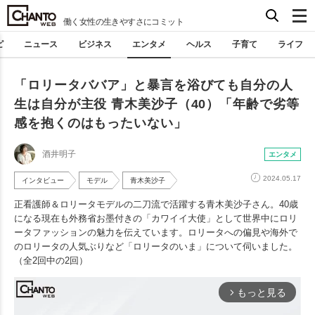
働く女性の生きやすさにコミット
ピ
ニュース
ビジネス
エンタメ
ヘルス
子育て
ライフ
「ロリータババア」と暴言を浴びても自分の人
生は自分が主役 青木美沙子（40）「年齢で劣等
感を抱くのはもったいない」
酒井明子
エンタメ
2024.05.17
インタビュー
モデル
青木美沙子
正看護師＆ロリータモデルの二刀流で活躍する青木美沙子さん。40歳
になる現在も外務省お墨付きの「カワイイ大使」として世界中にロリ
ータファッションの魅力を伝えています。ロリータへの偏見や海外で
のロリータの人気ぶりなど「ロリータのいま」について伺いました。
（全2回中の2回）
もっと見る
arrow_forward_ios