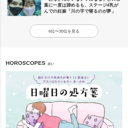
葉に一度は諦めるも、ステージ4乳が
んでの妊娠「川の字で寝るのが夢」
6位〜30位を見る
HOROSCOPES
占い