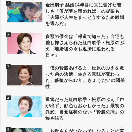
金田朋子 結婚14年目に夫に告げた苦
しさ「僕が夢を諦めれば」の提案も
「夫婦が人生をまっとうするため離婚
を選んだ」
多額の借金は「報道で知った」自宅も
差し押さえられた紅白歌手・松原のぶ
え「離婚後の今も返済に追われる
日々」
「僕の腎臓あげるよ」松原のぶえを救
った弟の決断「生きる意味が変わっ
た」移植から17年、きょうだいの関係
性
重篤だった紅白歌手・松原のぶえ「声
が出ず、顔色もおかしかった」最初の
異変。自覚症状のない「腎臓の病」の
怖さ語る
「お母さんがいない子になる」との言