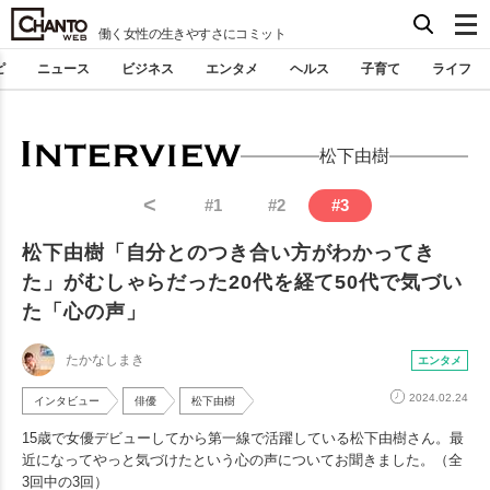
働く女性の生きやすさにコミット
ピ
ニュース
ビジネス
エンタメ
ヘルス
子育て
ライフ
松下由樹
<
#
1
#
2
#
3
松下由樹「自分とのつき合い方がわかってき
た」がむしゃらだった20代を経て50代で気づい
た「心の声」
たかなしまき
エンタメ
2024.02.24
インタビュー
俳優
松下由樹
15歳で女優デビューしてから第一線で活躍している松下由樹さん。最
近になってやっと気づけたという心の声についてお聞きました。（全
3回中の3回）