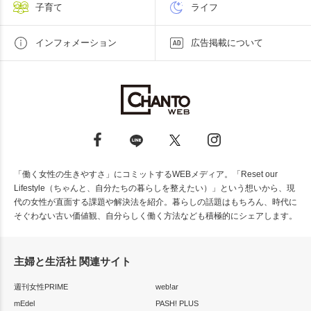
子育て
ライフ
インフォメーション
広告掲載について
「働く女性の生きやすさ」にコミットするWEBメディア。「Reset our
Lifestyle（ちゃんと、自分たちの暮らしを整えたい）」という想いから、現
代の女性が直面する課題や解決法を紹介。暮らしの話題はもちろん、時代に
そぐわない古い価値観、自分らしく働く方法なども積極的にシェアします。
主婦と生活社 関連サイト
週刊女性PRIME
web!ar
mEdel
PASH! PLUS