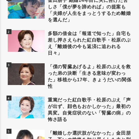
金田朋子 結婚14年目に夫に告げた苦
しさ「僕が夢を諦めれば」の提案も
「夫婦が人生をまっとうするため離婚
を選んだ」
多額の借金は「報道で知った」自宅も
差し押さえられた紅白歌手・松原のぶ
え「離婚後の今も返済に追われる
日々」
「僕の腎臓あげるよ」松原のぶえを救
った弟の決断「生きる意味が変わっ
た」移植から17年、きょうだいの関係
性
重篤だった紅白歌手・松原のぶえ「声
が出ず、顔色もおかしかった」最初の
異変。自覚症状のない「腎臓の病」の
怖さ語る
「離婚しか選択肢がなかった」金田朋