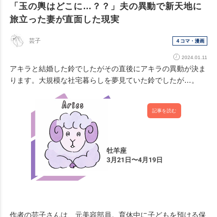
「玉の輿はどこに…？？」夫の異動で新天地に
旅立った妻が直面した現実
芸子
４コマ・漫画
2024.01.11
アキラと結婚した鈴でしたがその直後にアキラの異動が決ま
ります。大規模な社宅暮らしを夢見ていた鈴でしたが…。
記事を読む
作者の芸子さんは、元美容部員。育休中に子どもを預ける保