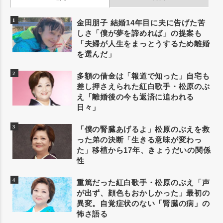
金田朋子 結婚14年目に夫に告げた苦
しさ「僕が夢を諦めれば」の提案も
「夫婦が人生をまっとうするため離婚
を選んだ」
多額の借金は「報道で知った」自宅も
差し押さえられた紅白歌手・松原のぶ
え「離婚後の今も返済に追われる
日々」
「僕の腎臓あげるよ」松原のぶえを救
った弟の決断「生きる意味が変わっ
た」移植から17年、きょうだいの関係
性
重篤だった紅白歌手・松原のぶえ「声
が出ず、顔色もおかしかった」最初の
異変。自覚症状のない「腎臓の病」の
怖さ語る