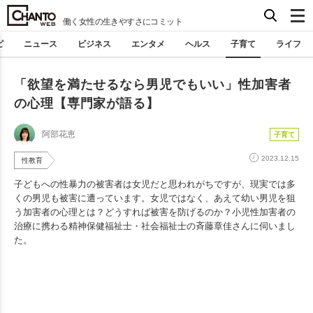
働く女性の生きやすさにコミット
ピ
ニュース
ビジネス
エンタメ
ヘルス
子育て
ライフ
「欲望を満たせるなら男児でもいい」性加害者
の心理【専門家が語る】
阿部花恵
子育て
2023.12.15
性教育
子どもへの性暴力の被害者は女児だと思われがちですが、現実では多
くの男児も被害に遭っています。女児ではなく、あえて幼い男児を狙
う加害者の心理とは？どうすれば被害を防げるのか？小児性加害者の
治療に携わる精神保健福祉士・社会福祉士の斉藤章佳さんに伺いまし
た。