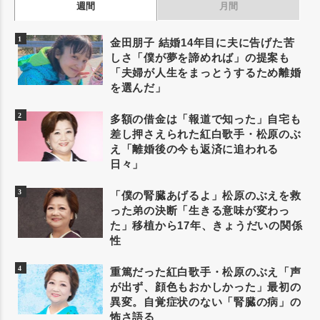
週間
月間
金田朋子 結婚14年目に夫に告げた苦
しさ「僕が夢を諦めれば」の提案も
「夫婦が人生をまっとうするため離婚
を選んだ」
多額の借金は「報道で知った」自宅も
差し押さえられた紅白歌手・松原のぶ
え「離婚後の今も返済に追われる
日々」
「僕の腎臓あげるよ」松原のぶえを救
った弟の決断「生きる意味が変わっ
た」移植から17年、きょうだいの関係
性
重篤だった紅白歌手・松原のぶえ「声
が出ず、顔色もおかしかった」最初の
異変。自覚症状のない「腎臓の病」の
怖さ語る