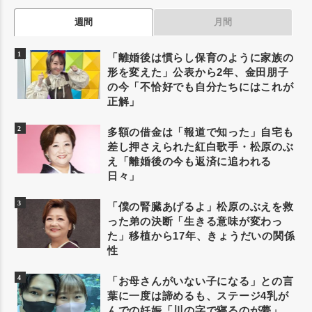
週間
月間
「離婚後は慣らし保育のように家族の
形を変えた」公表から2年、金田朋子
の今「不恰好でも自分たちにはこれが
正解」
多額の借金は「報道で知った」自宅も
差し押さえられた紅白歌手・松原のぶ
え「離婚後の今も返済に追われる
日々」
「僕の腎臓あげるよ」松原のぶえを救
った弟の決断「生きる意味が変わっ
た」移植から17年、きょうだいの関係
性
「お母さんがいない子になる」との言
葉に一度は諦めるも、ステージ4乳が
んでの妊娠「川の字で寝るのが夢」