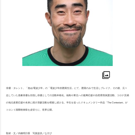
俳優・タレント。「進ぬ!電波少年」の「電波少年的懸賞生活」にて、懸賞のみで生活しブレイク。その後、元々
志していた喜劇俳優を目指し俳優としての活動本格化。福島や東北への復興応援や自然環境保護活動、コロナ災禍
の地元産業応援や未来に残す啓蒙活動を模索し続ける。半生を追ったドキュメンタリー作品「The Contestant」が
トロント国際映画祭を皮切りに、世界公開。
取材・文／内橋明日香 写真提供／なすび