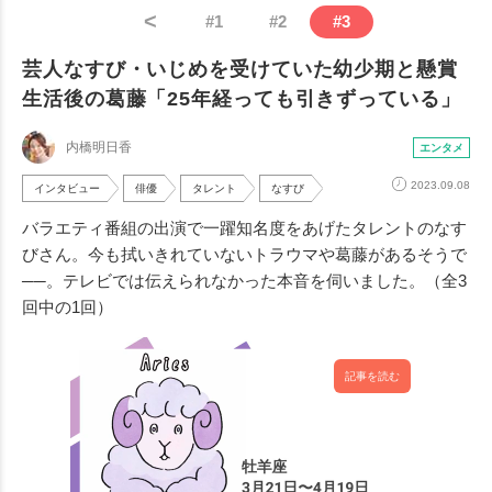
<
#
1
#
2
#
3
芸人なすび・いじめを受けていた幼少期と懸賞
生活後の葛藤「25年経っても引きずっている」
内橋明日香
エンタメ
2023.09.08
インタビュー
俳優
タレント
なすび
バラエティ番組の出演で一躍知名度をあげたタレントのなす
びさん。今も拭いきれていないトラウマや葛藤があるそうで
──。テレビでは伝えられなかった本音を伺いました。（全3
回中の1回）
記事を読む