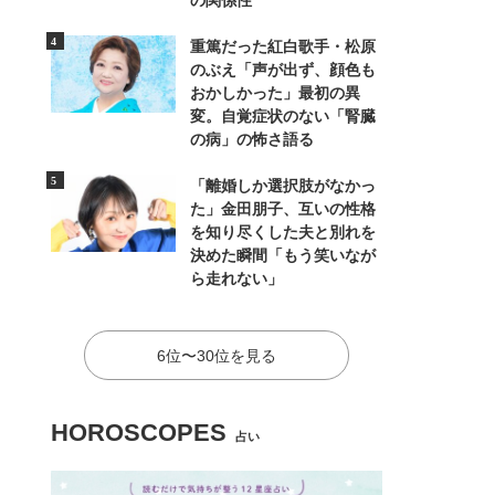
の関係性
重篤だった紅白歌手・松原
のぶえ「声が出ず、顔色も
おかしかった」最初の異
変。自覚症状のない「腎臓
の病」の怖さ語る
「離婚しか選択肢がなかっ
た」金田朋子、互いの性格
を知り尽くした夫と別れを
決めた瞬間「もう笑いなが
ら走れない」
6位〜30位を見る
HOROSCOPES
占い