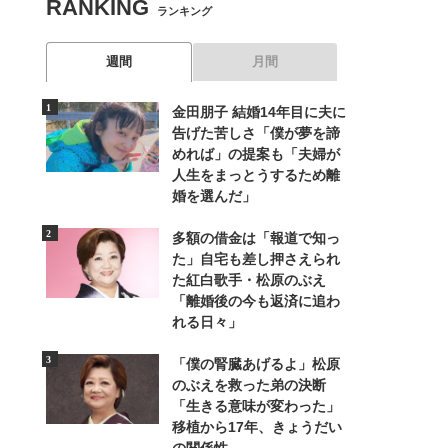
RANKING
ランキング
週間
月間
金田朋子 結婚14年目に夫に
告げた苦しさ「僕が夢を諦
めれば」の提案も「夫婦が
人生をまっとうするため離
婚を選んだ」
多額の借金は「報道で知っ
た」自宅も差し押さえられ
た紅白歌手・松原のぶえ
「離婚後の今も返済に追わ
れる日々」
「僕の腎臓あげるよ」松原
のぶえを救った弟の決断
「生きる意味が変わった」
移植から17年、きょうだい