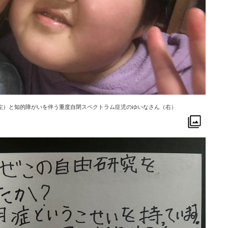
左）と知的障がいを伴う重度自閉スペクトラム症児のゆいなさん（右）