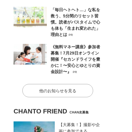
「毎日ヘトヘト…」な私を
救う、5分間のリセット習
慣。読者がバスタイムで心
も体も「生まれ変われた」
理由とは
PR
《無料マネー講座》参加者
募集！7月29日オンライン
開催『セカンドライフを豊
かに！〜安心とゆとりの資
金設計〜』
PR
他のお知らせを見る
CHANTO FRIEND
CHAN友募集
【大募集！】撮影や企
画に参加できる