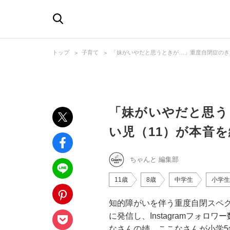
トップ
子育て
「妹がいやだと思うときが…」重度自閉症のき
「妹がいやだと思う
い児（11）が本音
ちゃんと 編集部
11歳
8歳
中学生
小学生
知的障がいを伴う重度自閉スペ
に発信し、Instagramフォロ
なさんの姉、ここなさんが小学