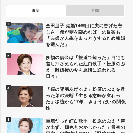
週間
月間
金田朋子 結婚14年目に夫に告げた苦
しさ「僕が夢を諦めれば」の提案も
「夫婦が人生をまっとうするため離婚
を選んだ」
多額の借金は「報道で知った」自宅も
差し押さえられた紅白歌手・松原のぶ
え「離婚後の今も返済に追われる
日々」
「僕の腎臓あげるよ」松原のぶえを救
った弟の決断「生きる意味が変わっ
た」移植から17年、きょうだいの関係
性
重篤だった紅白歌手・松原のぶえ「声
が出ず、顔色もおかしかった」最初の