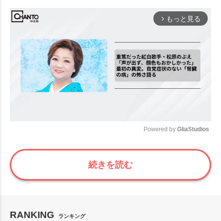
もっと見る
arrow_forward_ios
Powered by 
GliaStudios
Mute
続きを読む
RANKING
ランキング