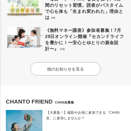
間のリセット習慣。読者がバスタイム
で心も体も「生まれ変われた」理由と
は
PR
《無料マネー講座》参加者募集！7月
29日オンライン開催『セカンドライフ
を豊かに！〜安心とゆとりの資金設
計〜』
PR
他のお知らせを見る
CHANTO FRIEND
CHAN友募集
【大募集！】撮影や企画に参加できる「CHAN
友」に参加しませんか？