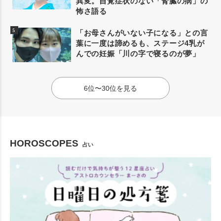
異変。自覚症状のない「腎臓の病」の
怖さ語る
「お母さんがいない子になる」との言
葉に一度は諦めるも、ステージ4乳が
んでの妊娠「川の字で寝るのが夢」
6位〜30位を見る
HOROSCOPES
占い