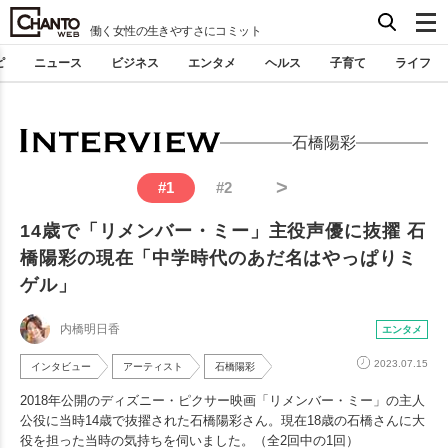
働く女性の生きやすさにコミット
ピ
ニュース
ビジネス
エンタメ
ヘルス
子育て
ライフ
石橋陽彩
>
#
1
#
2
14歳で「リメンバー・ミー」主役声優に抜擢 石
橋陽彩の現在「中学時代のあだ名はやっぱりミ
ゲル」
内橋明日香
エンタメ
2023.07.15
インタビュー
アーティスト
石橋陽彩
2018年公開のディズニー・ピクサー映画「リメンバー・ミー」の主人
公役に当時14歳で抜擢された石橋陽彩さん。現在18歳の石橋さんに大
役を担った当時の気持ちを伺いました。（全2回中の1回）