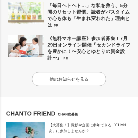
「毎日ヘトヘト…」な私を救う、5分
間のリセット習慣。読者がバスタイム
で心も体も「生まれ変われた」理由と
は
PR
《無料マネー講座》参加者募集！7月
29日オンライン開催『セカンドライフ
を豊かに！〜安心とゆとりの資金設
計〜』
PR
他のお知らせを見る
CHANTO FRIEND
CHAN友募集
【大募集！】撮影や企画に参加できる「CHAN
友」に参加しませんか？