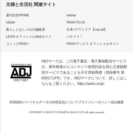
主婦と生活社 関連サイト
週刊女性PRIME
web!ar
mEdel
PASH! PLUS
暮らしとおしゃれの編集室
日本×アウトドア【cazual】
LEON オフィシャルWebサイト
パチクリ！
コミックPASH！
PASH!ブックス オフィシャルサイト
ABJマークは、この電子書店・電子書籍配信サービス
が、著作権者からコンテンツ使用許諾を得た正規版配
信サービスであることを示す登録商標（登録番号 第
6091713号）です。ABJマークについて、詳しくはこ
ちらをご覧ください。
https://aebs.or.jp/
利用規約
パーソナルデータの外部送信について
プライバシーポリシー
会社概要
COPYRIGHT © SHUFU TO SEIKATSU SHA CO.,LTD. All rights reserved.