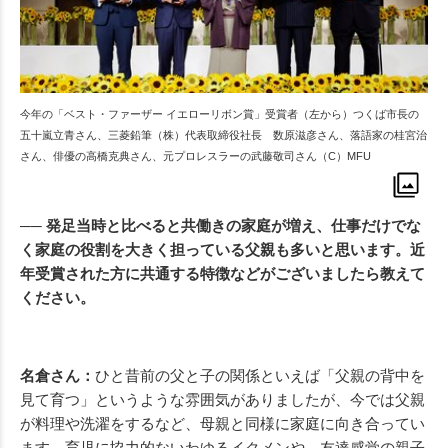
今年の「ベスト・ファーザー イエローリボン賞」受賞者（左から）つくば市長の
五十嵐立青さん、三菱鉛筆（株）代表取締役社長 数原滋彦さん、落語家の桂宮治
さん、俳優の高橋克典さん、元プロレスラーの武藤敬司さん（C）MFU
── 発足当時と比べると共働きの家庭が増え、仕事だけでな
く家庭の役割を大きく担っている父親も多いと思います。近
年受賞された方に共通する特徴などがございましたら教えて
ください。
名倉さん：
ひと昔前の父と子の関係といえば「父親の背中を
見て育つ」というような雰囲気がありましたが、今では父親
が料理や洗濯をするなど、母親と同様に家庭に向き合ってい
ます。育児に協力的ないわゆるイクメンや、友達感覚の親子