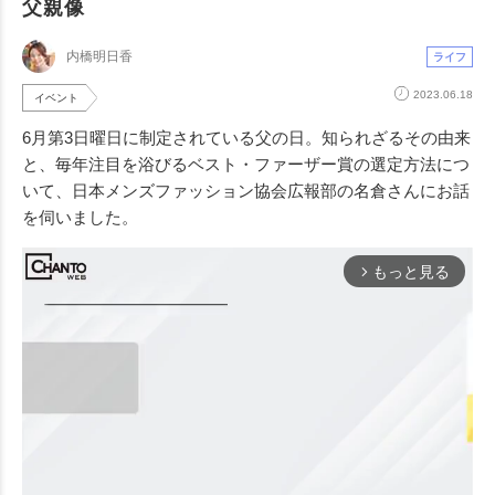
父親像
内橋明日香
ライフ
2023.06.18
イベント
6月第3日曜日に制定されている父の日。知られざるその由来
と、毎年注目を浴びるベスト・ファーザー賞の選定方法につ
いて、日本メンズファッション協会広報部の名倉さんにお話
を伺いました。
もっと見る
arrow_forward_ios