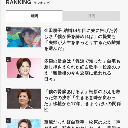
RANKING
ランキング
週間
月間
金田朋子 結婚14年目に夫に告げた苦
しさ「僕が夢を諦めれば」の提案も
「夫婦が人生をまっとうするため離婚
を選んだ」
多額の借金は「報道で知った」自宅も
差し押さえられた紅白歌手・松原のぶ
え「離婚後の今も返済に追われる
日々」
「僕の腎臓あげるよ」松原のぶえを救
った弟の決断「生きる意味が変わっ
た」移植から17年、きょうだいの関係
性
重篤だった紅白歌手・松原のぶえ「声