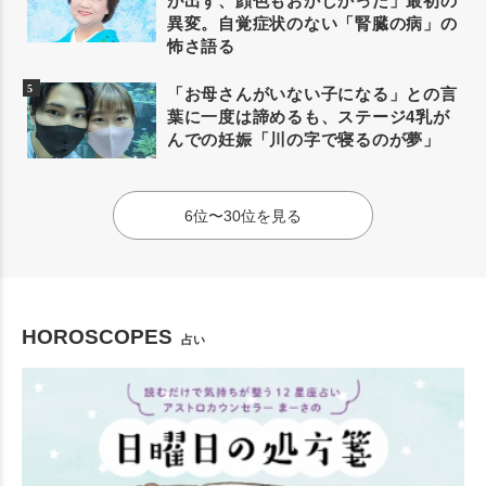
が出ず、顔色もおかしかった」最初の
異変。自覚症状のない「腎臓の病」の
怖さ語る
「お母さんがいない子になる」との言
葉に一度は諦めるも、ステージ4乳が
んでの妊娠「川の字で寝るのが夢」
6位〜30位を見る
HOROSCOPES
占い