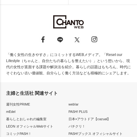
「働く女性の生きやすさ」にコミットするWEBメディア。「Reset our
Lifestyle（ちゃんと、自分たちの暮らしを整えたい）」という想いから、現
代の女性が直面する課題や解決法を紹介。暮らしの話題はもちろん、時代に
そぐわない古い価値観、自分らしく働く方法なども積極的にシェアします。
主婦と生活社 関連サイト
週刊女性PRIME
web!ar
mEdel
PASH! PLUS
暮らしとおしゃれの編集室
日本×アウトドア【cazual】
LEON オフィシャルWebサイト
パチクリ！
コミックPASH！
PASH!ブックス オフィシャルサイト