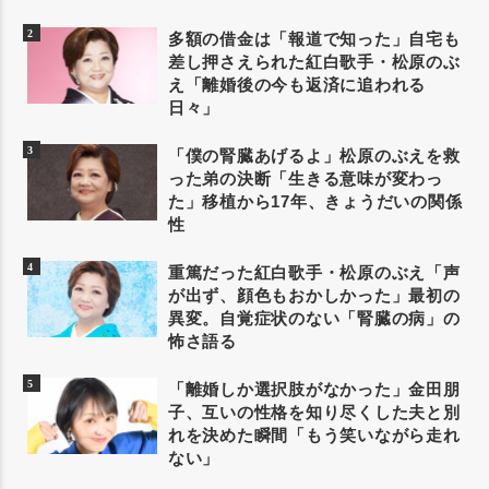
多額の借金は「報道で知った」自宅も
差し押さえられた紅白歌手・松原のぶ
え「離婚後の今も返済に追われる
日々」
「僕の腎臓あげるよ」松原のぶえを救
った弟の決断「生きる意味が変わっ
た」移植から17年、きょうだいの関係
性
重篤だった紅白歌手・松原のぶえ「声
が出ず、顔色もおかしかった」最初の
異変。自覚症状のない「腎臓の病」の
怖さ語る
「離婚しか選択肢がなかった」金田朋
子、互いの性格を知り尽くした夫と別
れを決めた瞬間「もう笑いながら走れ
ない」