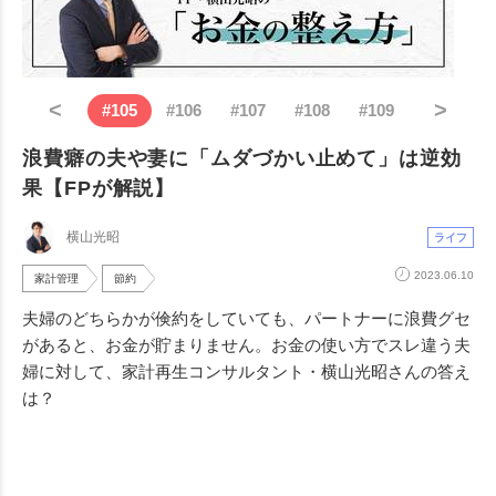
<
>
#
105
#
106
#
107
#
108
#
109
浪費癖の夫や妻に「ムダづかい止めて」は逆効
果【FPが解説】
横山光昭
ライフ
2023.06.10
家計管理
節約
夫婦のどちらかが倹約をしていても、パートナーに浪費グセ
があると、お金が貯まりません。お金の使い方でスレ違う夫
婦に対して、家計再生コンサルタント・横山光昭さんの答え
は？