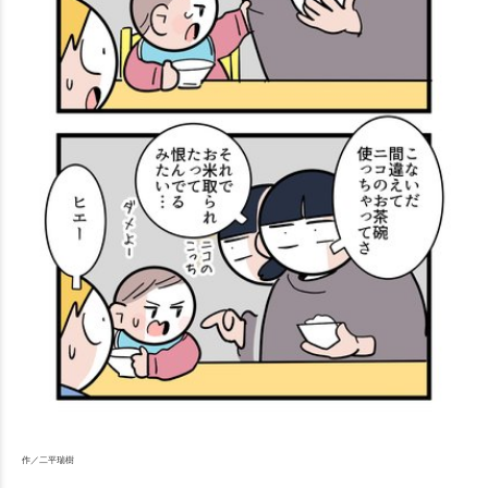
作／二平瑞樹