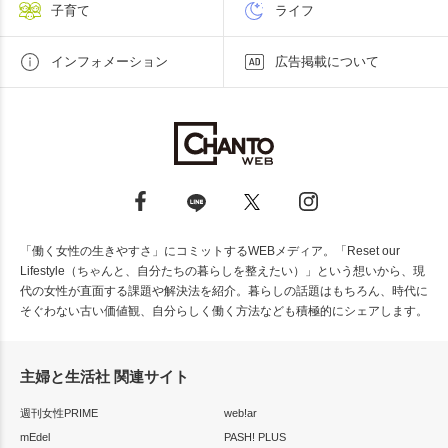
子育て
ライフ
インフォメーション
広告掲載について
「働く女性の生きやすさ」にコミットするWEBメディア。「Reset our
Lifestyle（ちゃんと、自分たちの暮らしを整えたい）」という想いから、現
代の女性が直面する課題や解決法を紹介。暮らしの話題はもちろん、時代に
そぐわない古い価値観、自分らしく働く方法なども積極的にシェアします。
主婦と生活社 関連サイト
週刊女性PRIME
web!ar
mEdel
PASH! PLUS