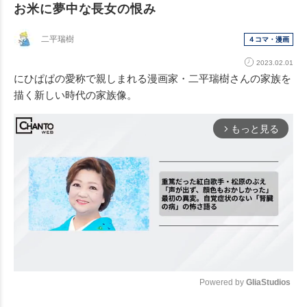
お米に夢中な長女の恨み
二平瑞樹
４コマ・漫画
2023.02.01
にひぱぱの愛称で親しまれる漫画家・二平瑞樹さんの家族を
描く新しい時代の家族像。
もっと見る
arrow_forward_ios
Powered by 
GliaStudios