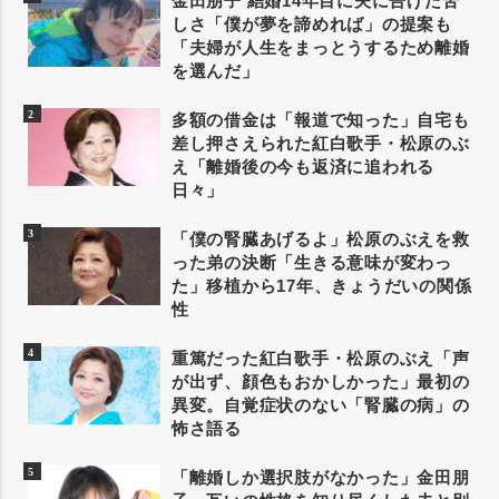
金田朋子 結婚14年目に夫に告げた苦
しさ「僕が夢を諦めれば」の提案も
「夫婦が人生をまっとうするため離婚
を選んだ」
多額の借金は「報道で知った」自宅も
差し押さえられた紅白歌手・松原のぶ
え「離婚後の今も返済に追われる
日々」
「僕の腎臓あげるよ」松原のぶえを救
った弟の決断「生きる意味が変わっ
た」移植から17年、きょうだいの関係
性
重篤だった紅白歌手・松原のぶえ「声
が出ず、顔色もおかしかった」最初の
異変。自覚症状のない「腎臓の病」の
怖さ語る
「離婚しか選択肢がなかった」金田朋