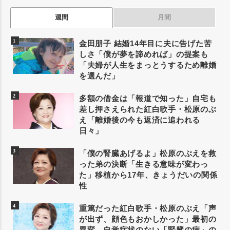
週間
月間
金田朋子 結婚14年目に夫に告げた苦
しさ「僕が夢を諦めれば」の提案も
「夫婦が人生をまっとうするため離婚
を選んだ」
多額の借金は「報道で知った」自宅も
差し押さえられた紅白歌手・松原のぶ
え「離婚後の今も返済に追われる
日々」
「僕の腎臓あげるよ」松原のぶえを救
った弟の決断「生きる意味が変わっ
た」移植から17年、きょうだいの関係
性
重篤だった紅白歌手・松原のぶえ「声
が出ず、顔色もおかしかった」最初の
異変。自覚症状のない「腎臓の病」の