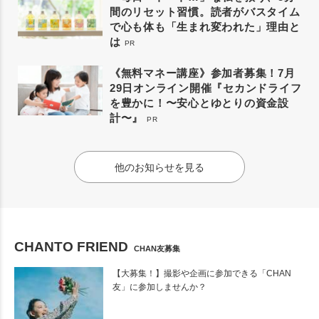
間のリセット習慣。読者がバスタイム
で心も体も「生まれ変われた」理由と
は
PR
《無料マネー講座》参加者募集！7月
29日オンライン開催『セカンドライフ
を豊かに！〜安心とゆとりの資金設
計〜』
PR
他のお知らせを見る
CHANTO FRIEND
CHAN友募集
【大募集！】撮影や企画に参加できる「CHAN
友」に参加しませんか？