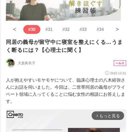
<
>
#
30
#
31
#
32
#
33
#
34
同居の義母が留守中に寝室を整えにくる…うま
く断るには？【心理士に聞く】
大楽眞衣子
ヘルス
2022.12.01
人が抱えやすいモヤモヤについて、臨床心理士の八木経弥さ
んにお話を伺いました。今回は、二世帯同居の義母がプライ
ベート領域に入ってくることに悩む女性の相談にお答えしま
す。
もっと見る
arrow_forward_ios