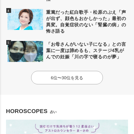
重篤だった紅白歌手・松原のぶえ「声
が出ず、顔色もおかしかった」最初の
異変。自覚症状のない「腎臓の病」の
怖さ語る
「お母さんがいない子になる」との言
葉に一度は諦めるも、ステージ4乳が
んでの妊娠「川の字で寝るのが夢」
6位〜30位を見る
HOROSCOPES
占い