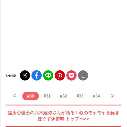
<
>
#
30
#
31
#
32
#
33
#
34
臨床心理士の八木経弥さんが語る！心のモヤモヤを解き
ほぐす練習帳
トップへ>>