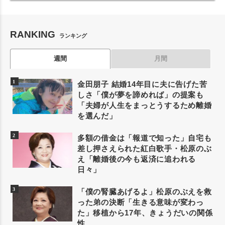
RANKING
ランキング
週間
月間
金田朋子 結婚14年目に夫に告げた苦
しさ「僕が夢を諦めれば」の提案も
「夫婦が人生をまっとうするため離婚
を選んだ」
多額の借金は「報道で知った」自宅も
差し押さえられた紅白歌手・松原のぶ
え「離婚後の今も返済に追われる
日々」
「僕の腎臓あげるよ」松原のぶえを救
った弟の決断「生きる意味が変わっ
た」移植から17年、きょうだいの関係
性