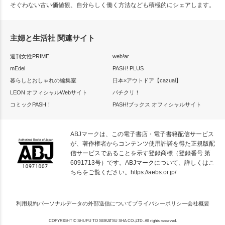
そぐわない古い価値観、自分らしく働く方法なども積極的にシェアします。
主婦と生活社 関連サイト
週刊女性PRIME
web!ar
mEdel
PASH! PLUS
暮らしとおしゃれの編集室
日本×アウトドア【cazual】
LEON オフィシャルWebサイト
パチクリ！
コミックPASH！
PASH!ブックス オフィシャルサイト
ABJマークは、この電子書店・電子書籍配信サービス
が、著作権者からコンテンツ使用許諾を得た正規版配
信サービスであることを示す登録商標（登録番号 第
6091713号）です。ABJマークについて、詳しくはこ
ちらをご覧ください。
https://aebs.or.jp/
利用規約
パーソナルデータの外部送信について
プライバシーポリシー
会社概要
COPYRIGHT © SHUFU TO SEIKATSU SHA CO.,LTD. All rights reserved.