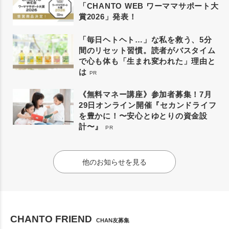
「CHANTO WEB ワーママサポート大
賞2026」発表！
「毎日ヘトヘト…」な私を救う、5分
間のリセット習慣。読者がバスタイム
で心も体も「生まれ変われた」理由と
は
PR
《無料マネー講座》参加者募集！7月
29日オンライン開催『セカンドライフ
を豊かに！〜安心とゆとりの資金設
計〜』
PR
他のお知らせを見る
CHANTO FRIEND
CHAN友募集