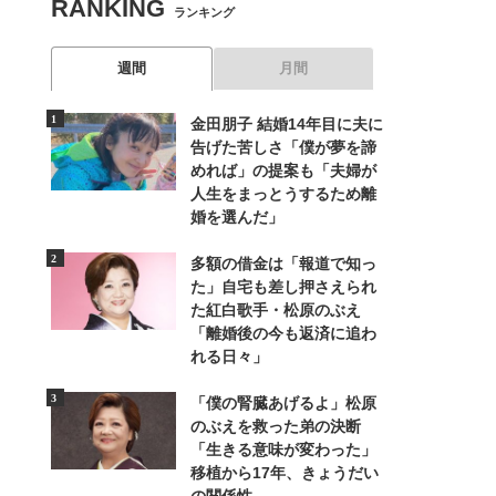
RANKING
ランキング
週間
月間
金田朋子 結婚14年目に夫に
告げた苦しさ「僕が夢を諦
めれば」の提案も「夫婦が
人生をまっとうするため離
婚を選んだ」
多額の借金は「報道で知っ
た」自宅も差し押さえられ
た紅白歌手・松原のぶえ
「離婚後の今も返済に追わ
れる日々」
「僕の腎臓あげるよ」松原
のぶえを救った弟の決断
「生きる意味が変わった」
移植から17年、きょうだい