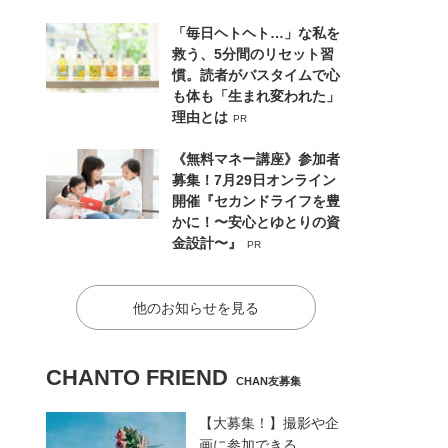
「毎日ヘトヘト…」な私を
救う、5分間のリセット習
慣。読者がバスタイムで心
も体も「生まれ変われた」
理由とは
PR
《無料マネー講座》参加者
募集！7月29日オンライン
開催『セカンドライフを豊
かに！〜安心とゆとりの資
金設計〜』
PR
他のお知らせを見る
CHANTO FRIEND
CHAN友募集
【大募集！】撮影や企
画に参加できる