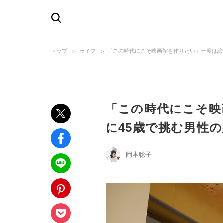
トップ
ライフ
「この時代にこそ映画館を作りたい」一度は諦
「この時代にこそ映
に45歳で挑む男性
岡本聡子