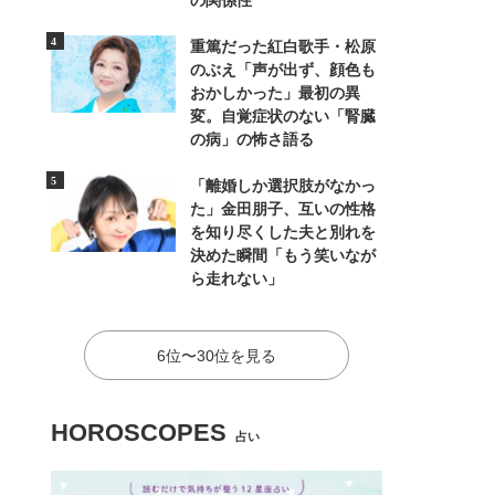
の関係性
重篤だった紅白歌手・松原
のぶえ「声が出ず、顔色も
おかしかった」最初の異
変。自覚症状のない「腎臓
の病」の怖さ語る
「離婚しか選択肢がなかっ
た」金田朋子、互いの性格
を知り尽くした夫と別れを
決めた瞬間「もう笑いなが
ら走れない」
6位〜30位を見る
HOROSCOPES
占い