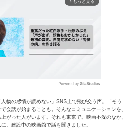
もっと見る
arrow_forward_ios
Powered by 
GliaStudios
人物の感情が読めない」SNS上で飛び交う声。「そう
Mute
上で会話が始まることも。そんなコミュニケーションを、
ち上がった人がいます。それも東京で。映画不況のなか、
んに、建設中の映画館で話を聞きました。