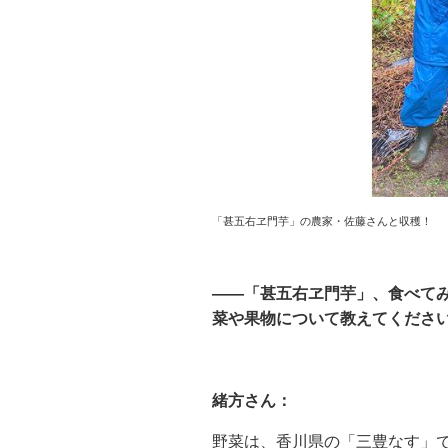
「甚五右ヱ門芋」の農家・佐藤さんと収穫！
——「甚五右ヱ門芋」、食べて
菜や果物について教えてくださ
緒方さん：
野菜は、香川県の「三豊なす」