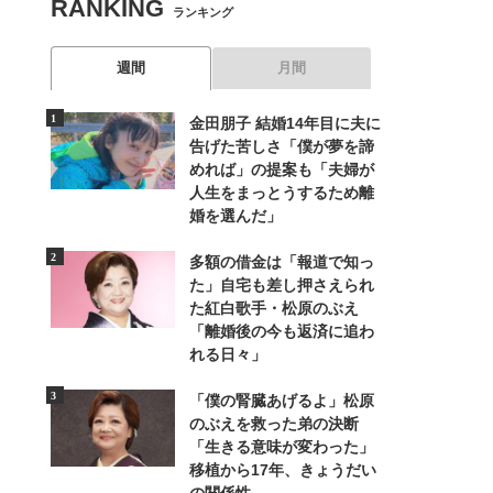
RANKING
ランキング
週間
月間
金田朋子 結婚14年目に夫に
告げた苦しさ「僕が夢を諦
めれば」の提案も「夫婦が
人生をまっとうするため離
婚を選んだ」
多額の借金は「報道で知っ
た」自宅も差し押さえられ
た紅白歌手・松原のぶえ
「離婚後の今も返済に追わ
れる日々」
「僕の腎臓あげるよ」松原
のぶえを救った弟の決断
「生きる意味が変わった」
移植から17年、きょうだい