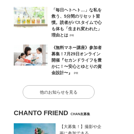
「毎日ヘトヘト…」な私を
救う、5分間のリセット習
慣。読者がバスタイムで心
も体も「生まれ変われた」
理由とは
PR
《無料マネー講座》参加者
募集！7月29日オンライン
開催『セカンドライフを豊
かに！〜安心とゆとりの資
金設計〜』
PR
他のお知らせを見る
CHANTO FRIEND
CHAN友募集
【大募集！】撮影や企
画に参加できる