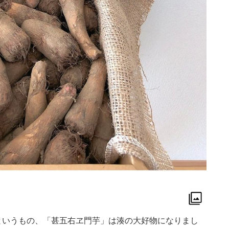
というもの、「甚五右ヱ門芋」は湊の大好物になりまし