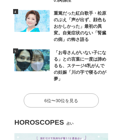
の関係性
重篤だった紅白歌手・松原
のぶえ「声が出ず、顔色も
おかしかった」最初の異
変。自覚症状のない「腎臓
の病」の怖さ語る
「お母さんがいない子にな
る」との言葉に一度は諦め
るも、ステージ4乳がんで
の妊娠「川の字で寝るのが
夢」
6位〜30位を見る
HOROSCOPES
占い