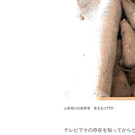
山形県の伝統野菜「甚五右ヱ門芋」
テレビでその存在を知ってから