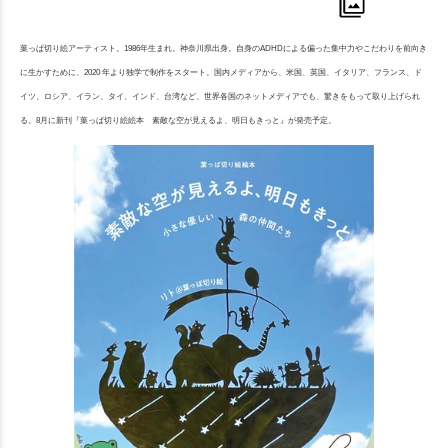
葉っぱ切り絵アーティスト。1986年生まれ。神奈川県出身。自身のADHDによる偏った集中力やこだわりを前向き
に生かすために、2020 年より独学で制作をスタート。国内メディアから、米国、英国、イタリア、フランス、ド
イツ、ロシア、イラン、タイ、インド、台湾など、世界各国のネットメディアでも、驚きをもって取り上げられ
る。8月に新刊『葉っぱ切り絵絵本 素敵な空が見えるよ、明日もきっと』が発売予定。