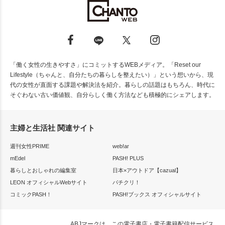
「働く女性の生きやすさ」にコミットするWEBメディア。「Reset our
Lifestyle（ちゃんと、自分たちの暮らしを整えたい）」という想いから、現
代の女性が直面する課題や解決法を紹介。暮らしの話題はもちろん、時代に
そぐわない古い価値観、自分らしく働く方法なども積極的にシェアします。
主婦と生活社 関連サイト
週刊女性PRIME
web!ar
mEdel
PASH! PLUS
暮らしとおしゃれの編集室
日本×アウトドア【cazual】
LEON オフィシャルWebサイト
パチクリ！
コミックPASH！
PASH!ブックス オフィシャルサイト
ABJマークは、この電子書店・電子書籍配信サービス