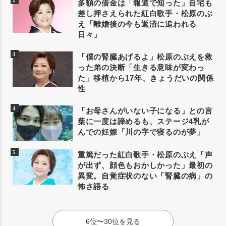
多額の借金は「報道で知った」自宅も
差し押さえられた紅白歌手・松原のぶ
え「離婚後の今も返済に追われる
日々」
「僕の腎臓あげるよ」松原のぶえを救
った弟の決断「生きる意味が変わっ
た」移植から17年、きょうだいの関係
性
「お母さんがいない子になる」との言
葉に一度は諦めるも、ステージ4乳が
んでの妊娠「川の字で寝るのが夢」
重篤だった紅白歌手・松原のぶえ「声
が出ず、顔色もおかしかった」最初の
異変。自覚症状のない「腎臓の病」の
怖さ語る
6位〜30位を見る