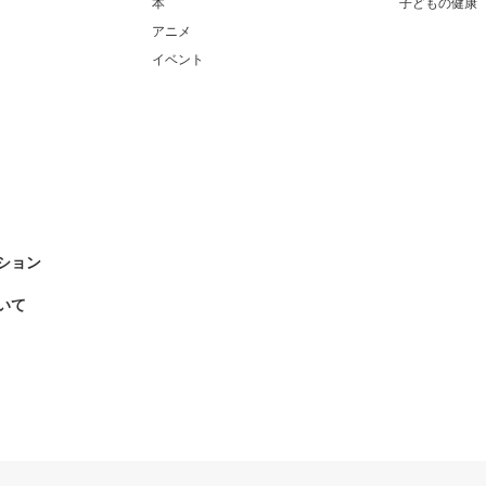
本
子どもの健康
アニメ
イベント
ション
いて