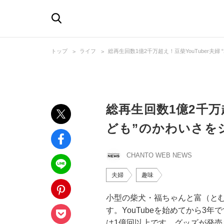
トップ
ライフ
総再生回数1億2千万超え！豆柴YouTuber夫婦
総再生回数1億2千万超
ども”のかわいさを
CHANTO WEB NEWS
夫婦
趣味
小型の柴犬・福ちゃんと富（と
す。YouTubeを始めてから3
は1億回以上です。グッズが発