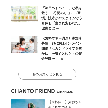
「毎日ヘトヘト…」な私を
救う、5分間のリセット習
慣。読者がバスタイムで心
も体も「生まれ変われた」
理由とは
PR
《無料マネー講座》参加者
募集！7月29日オンライン
開催『セカンドライフを豊
かに！〜安心とゆとりの資
金設計〜』
PR
他のお知らせを見る
CHANTO FRIEND
CHAN友募集
【大募集！】撮影や企
画に参加できる