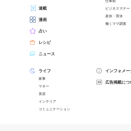
仕事術
連載
ビジネスマナー
産休・育休
漫画
働くママ調査
占い
レシピ
ニュース
ライフ
インフォメー
家事
広告掲載につ
マネー
美容
インテリア
コミュニケーション