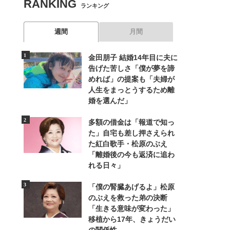
RANKING
ランキング
週間
月間
金田朋子 結婚14年目に夫に
告げた苦しさ「僕が夢を諦
めれば」の提案も「夫婦が
人生をまっとうするため離
婚を選んだ」
多額の借金は「報道で知っ
た」自宅も差し押さえられ
た紅白歌手・松原のぶえ
「離婚後の今も返済に追わ
れる日々」
「僕の腎臓あげるよ」松原
のぶえを救った弟の決断
「生きる意味が変わった」
移植から17年、きょうだい