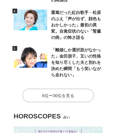
の関係性
重篤だった紅白歌手・松原
のぶえ「声が出ず、顔色も
おかしかった」最初の異
変。自覚症状のない「腎臓
の病」の怖さ語る
「離婚しか選択肢がなかっ
た」金田朋子、互いの性格
を知り尽くした夫と別れを
決めた瞬間「もう笑いなが
ら走れない」
6位〜30位を見る
HOROSCOPES
占い