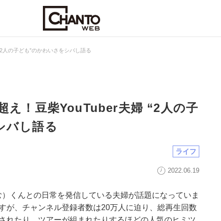
 “2人の子ども”のかわいさをシバし語る
え！豆柴YouTuber夫婦 “2人の子
シバし語る
ライフ
2022.06.19
む）くんとの日常を発信している夫婦が話題になっていま
年ですが、チャンネル登録者数は20万人に迫り、総再生回数
売されたり、ツアーが組まれたりするほどの人気のヒミツ