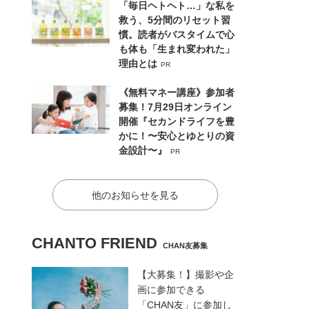
「毎日ヘトヘト…」な私を
救う、5分間のリセット習
慣。読者がバスタイムで心
も体も「生まれ変われた」
理由とは
PR
《無料マネー講座》参加者
募集！7月29日オンライン
開催『セカンドライフを豊
かに！〜安心とゆとりの資
金設計〜』
PR
他のお知らせを見る
CHANTO FRIEND
CHAN友募集
【大募集！】撮影や企
画に参加できる
「CHAN友」に参加し