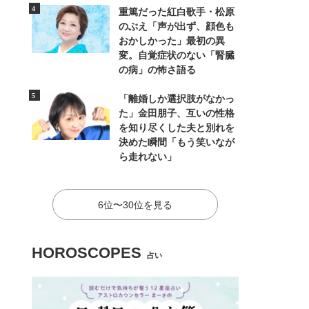
重篤だった紅白歌手・松原
のぶえ「声が出ず、顔色も
おかしかった」最初の異
変。自覚症状のない「腎臓
の病」の怖さ語る
「離婚しか選択肢がなかっ
た」金田朋子、互いの性格
を知り尽くした夫と別れを
決めた瞬間「もう笑いなが
ら走れない」
6位〜30位を見る
HOROSCOPES
占い