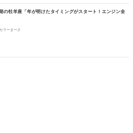
上半期の牡羊座「年が明けたタイミングがスタート！エンジン全
」
セラーまーさ