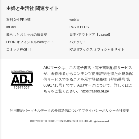
主婦と生活社 関連サイト
週刊女性PRIME
web!ar
mEdel
PASH! PLUS
暮らしとおしゃれの編集室
日本×アウトドア【cazual】
LEON オフィシャルWebサイト
パチクリ！
コミックPASH！
PASH!ブックス オフィシャルサイト
ABJマークは、この電子書店・電子書籍配信サービス
が、著作権者からコンテンツ使用許諾を得た正規版配
信サービスであることを示す登録商標（登録番号 第
6091713号）です。ABJマークについて、詳しくはこ
ちらをご覧ください。
https://aebs.or.jp/
利用規約
パーソナルデータの外部送信について
プライバシーポリシー
会社概要
COPYRIGHT © SHUFU TO SEIKATSU SHA CO.,LTD. All rights reserved.