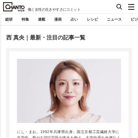
働く女性の生きやすさにコミット
総研
特集
連載
漫画
占い
レシピ
ニュース
ビジ
西 真央｜最新・注目の記事一覧
にし・まお。1992年兵庫県出身。国立京都工芸繊維大学に
在学中、親が4,000万円の借金を抱え、大学中退を余儀なく