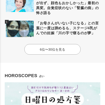
が出ず、顔色もおかしかった」最初の
異変。自覚症状のない「腎臓の病」の
怖さ語る
「お母さんがいない子になる」との言
葉に一度は諦めるも、ステージ4乳が
んでの妊娠「川の字で寝るのが夢」
6位〜30位を見る
HOROSCOPES
占い