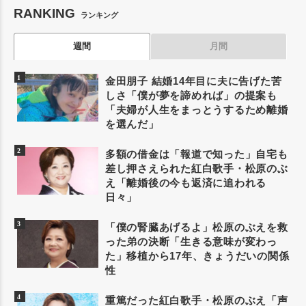
RANKING
ランキング
週間
月間
金田朋子 結婚14年目に夫に告げた苦
しさ「僕が夢を諦めれば」の提案も
「夫婦が人生をまっとうするため離婚
を選んだ」
多額の借金は「報道で知った」自宅も
差し押さえられた紅白歌手・松原のぶ
え「離婚後の今も返済に追われる
日々」
「僕の腎臓あげるよ」松原のぶえを救
った弟の決断「生きる意味が変わっ
た」移植から17年、きょうだいの関係
性
重篤だった紅白歌手・松原のぶえ「声