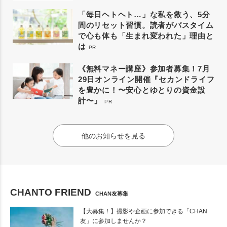
「毎日ヘトヘト…」な私を救う、5分
間のリセット習慣。読者がバスタイム
で心も体も「生まれ変われた」理由と
は
PR
《無料マネー講座》参加者募集！7月
29日オンライン開催『セカンドライフ
を豊かに！〜安心とゆとりの資金設
計〜』
PR
他のお知らせを見る
CHANTO FRIEND
CHAN友募集
【大募集！】撮影や企画に参加できる「CHAN
友」に参加しませんか？