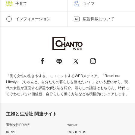
子育て
ライフ
インフォメーション
広告掲載について
「働く女性の生きやすさ」にコミットするWEBメディア。「Reset our
Lifestyle（ちゃんと、自分たちの暮らしを整えたい）」という想いから、現
代の女性が直面する課題や解決法を紹介。暮らしの話題はもちろん、時代に
そぐわない古い価値観、自分らしく働く方法なども積極的にシェアします。
主婦と生活社 関連サイト
週刊女性PRIME
web!ar
mEdel
PASH! PLUS