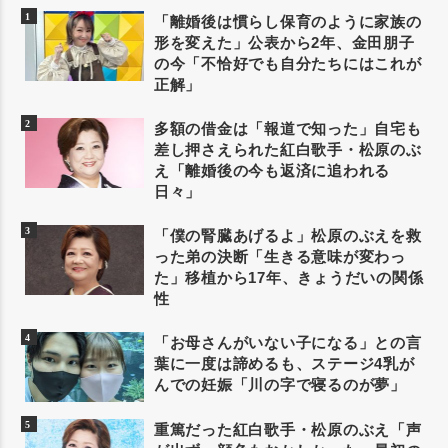
「離婚後は慣らし保育のように家族の
形を変えた」公表から2年、金田朋子
の今「不恰好でも自分たちにはこれが
正解」
多額の借金は「報道で知った」自宅も
差し押さえられた紅白歌手・松原のぶ
え「離婚後の今も返済に追われる
日々」
「僕の腎臓あげるよ」松原のぶえを救
った弟の決断「生きる意味が変わっ
た」移植から17年、きょうだいの関係
性
「お母さんがいない子になる」との言
葉に一度は諦めるも、ステージ4乳が
んでの妊娠「川の字で寝るのが夢」
重篤だった紅白歌手・松原のぶえ「声