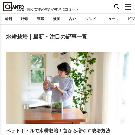
働く女性の生きやすさにコミット
総研
特集
連載
漫画
占い
レシピ
ニュース
ビジ
水耕栽培｜最新・注目の記事一覧
ペットボトルで水耕栽培！苗から増やす栽培方法