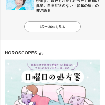
が出ず、顔色もおかしかった」最初の
異変。自覚症状のない「腎臓の病」の
怖さ語る
6位〜30位を見る
HOROSCOPES
占い