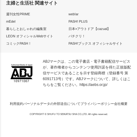
主婦と生活社 関連サイト
週刊女性PRIME
web!ar
mEdel
PASH! PLUS
暮らしとおしゃれの編集室
日本×アウトドア【cazual】
LEON オフィシャルWebサイト
パチクリ！
コミックPASH！
PASH!ブックス オフィシャルサイト
ABJマークは、この電子書店・電子書籍配信サービス
が、著作権者からコンテンツ使用許諾を得た正規版配
信サービスであることを示す登録商標（登録番号 第
6091713号）です。ABJマークについて、詳しくはこ
ちらをご覧ください。
https://aebs.or.jp/
利用規約
パーソナルデータの外部送信について
プライバシーポリシー
会社概要
COPYRIGHT © SHUFU TO SEIKATSU SHA CO.,LTD. All rights reserved.