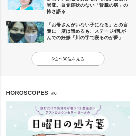
異変。自覚症状のない「腎臓の病」の
怖さ語る
「お母さんがいない子になる」との言
葉に一度は諦めるも、ステージ4乳が
んでの妊娠「川の字で寝るのが夢」
6位〜30位を見る
HOROSCOPES
占い