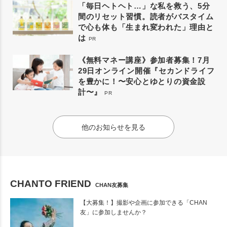
「毎日ヘトヘト…」な私を救う、5分
間のリセット習慣。読者がバスタイム
で心も体も「生まれ変われた」理由と
は
PR
《無料マネー講座》参加者募集！7月
29日オンライン開催『セカンドライフ
を豊かに！〜安心とゆとりの資金設
計〜』
PR
他のお知らせを見る
CHANTO FRIEND
CHAN友募集
【大募集！】撮影や企画に参加できる「CHAN
友」に参加しませんか？