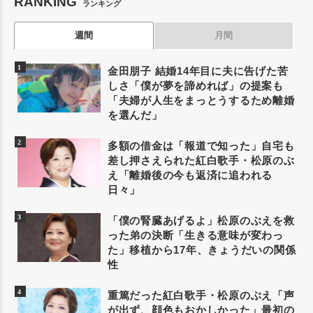
RANKING
ランキング
週間
月間
金田朋子 結婚14年目に夫に告げた苦
しさ「僕が夢を諦めれば」の提案も
「夫婦が人生をまっとうするため離婚
を選んだ」
多額の借金は「報道で知った」自宅も
差し押さえられた紅白歌手・松原のぶ
え「離婚後の今も返済に追われる
日々」
「僕の腎臓あげるよ」松原のぶえを救
った弟の決断「生きる意味が変わっ
た」移植から17年、きょうだいの関係
性
重篤だった紅白歌手・松原のぶえ「声
が出ず、顔色もおかしかった」最初の