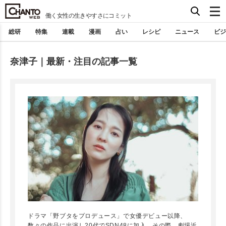
働く女性の生きやすさにコミット
総研
特集
連載
漫画
占い
レシピ
ニュース
ビジ
奈津子｜最新・注目の記事一覧
ドラマ「野ブタをプロデュース」で女優デビュー以降、
数々の作品に出演し20代でSDN48に加入。その際、劇場近