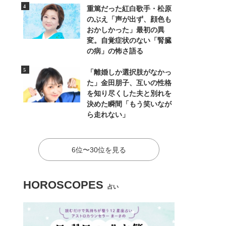
重篤だった紅白歌手・松原
のぶえ「声が出ず、顔色も
おかしかった」最初の異
変。自覚症状のない「腎臓
の病」の怖さ語る
「離婚しか選択肢がなかっ
た」金田朋子、互いの性格
を知り尽くした夫と別れを
決めた瞬間「もう笑いなが
ら走れない」
6位〜30位を見る
HOROSCOPES
占い