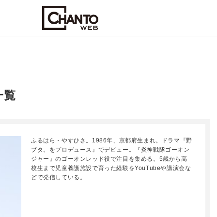
一覧
ふるはら・やすひさ。1986年、京都府生まれ。ドラマ『野
ブタ。をプロデュース』でデビュー。『炎神戦隊ゴーオン
ジャー』のゴーオンレッド役で注目を集める。5歳から高
校生まで児童養護施設で育った経験をYouTubeや講演会な
どで発信している。