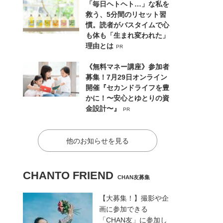
「毎日ヘトヘト…」な私を
救う、5分間のリセット習
慣。読者がバスタイムで心
も体も「生まれ変われた」
理由とは
PR
《無料マネー講座》参加者
募集！7月29日オンライン
開催『セカンドライフを豊
かに！〜安心とゆとりの資
金設計〜』
PR
他のお知らせを見る
CHANTO FRIEND
CHAN友募集
【大募集！】撮影や企
画に参加できる
「CHAN友」に参加し