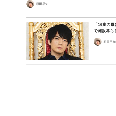
原田早知
「16歳の
で施設暮ら
原田早知