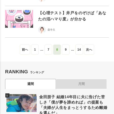
【心理テスト】井戸をのぞけば「あな
たの沼ハマり度」が分かる
森冬生
前へ
1
…
7
8
9
…
14
次へ
RANKING
ランキング
週間
月間
金田朋子 結婚14年目に夫に告げた苦
しさ「僕が夢を諦めれば」の提案も
「夫婦が人生をまっとうするため離婚
を選んだ」