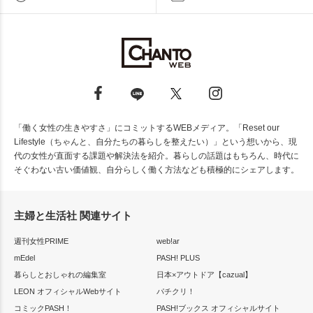
「働く女性の生きやすさ」にコミットするWEBメディア。「Reset our
Lifestyle（ちゃんと、自分たちの暮らしを整えたい）」という想いから、現
代の女性が直面する課題や解決法を紹介。暮らしの話題はもちろん、時代に
そぐわない古い価値観、自分らしく働く方法なども積極的にシェアします。
主婦と生活社 関連サイト
週刊女性PRIME
web!ar
mEdel
PASH! PLUS
暮らしとおしゃれの編集室
日本×アウトドア【cazual】
LEON オフィシャルWebサイト
パチクリ！
コミックPASH！
PASH!ブックス オフィシャルサイト