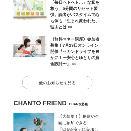
「毎日ヘトヘト…」な私を
救う、5分間のリセット習
慣。読者がバスタイムで心
も体も「生まれ変われた」
理由とは
PR
《無料マネー講座》参加者
募集！7月29日オンライン
開催『セカンドライフを豊
かに！〜安心とゆとりの資
金設計〜』
PR
他のお知らせを見る
CHANTO FRIEND
CHAN友募集
【大募集！】撮影や企
画に参加できる
「CHAN友」に参加し