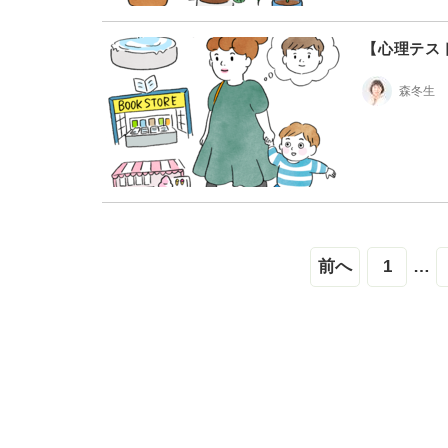
【心理テス
森冬生
前へ
1
…