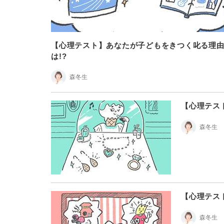
【心理テスト】あなたが子どもをきつく叱る理
は!?
森冬生
【心理テス
森冬生
【心理テス
森冬生