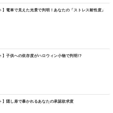
ト】電車で見えた光景で判明！あなたの「ストレス耐性度」
ト】子供への依存度がハロウィン小物で判明!?
ト】隠し扉で暴かれるあなたの承認欲求度