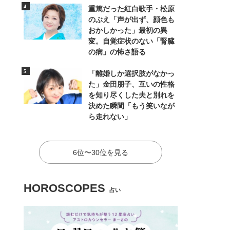
重篤だった紅白歌手・松原
のぶえ「声が出ず、顔色も
おかしかった」最初の異
変。自覚症状のない「腎臓
の病」の怖さ語る
「離婚しか選択肢がなかっ
た」金田朋子、互いの性格
を知り尽くした夫と別れを
決めた瞬間「もう笑いなが
ら走れない」
6位〜30位を見る
HOROSCOPES
占い