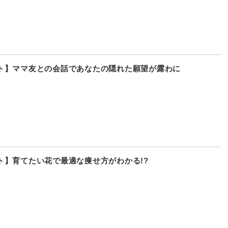
ト】ママ友との会話であなたの隠れた願望が露わに
ト】育てたい花で最適な痩せ方がわかる!?