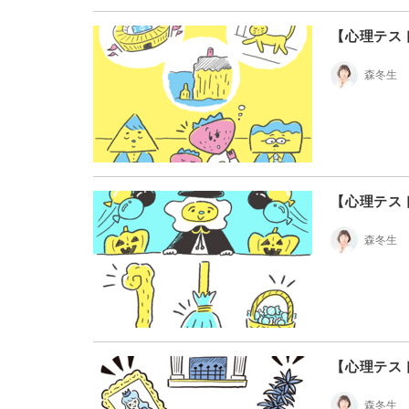
【心理テス
森冬生
【心理テス
森冬生
【心理テス
森冬生