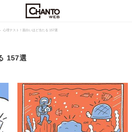
心理テスト！面白いほど当たる 157選
157選