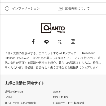
インフォメーション
広告掲載について
「働く女性の生きやすさ」にコミットするWEBメディア。「Reset our
Lifestyle（ちゃんと、自分たちの暮らしを整えたい）」という想いから、現
代の女性が直面する課題や解決法を紹介。暮らしの話題はもちろん、時代に
そぐわない古い価値観、自分らしく働く方法なども積極的にシェアします。
主婦と生活社 関連サイト
週刊女性PRIME
web!ar
mEdel
PASH! PLUS
暮らしとおしゃれの編集室
日本×アウトドア【cazual】