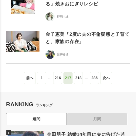
る」焼きおにぎりレシピ
押切もえ
金子恵美「2度の夫の不倫疑惑と子育て
と、家族の存在」
藤井みさ
前へ
1
…
216
217
218
…
286
次へ
RANKING
ランキング
週間
月間
金田朋子 結婚14年目に夫に告げた苦