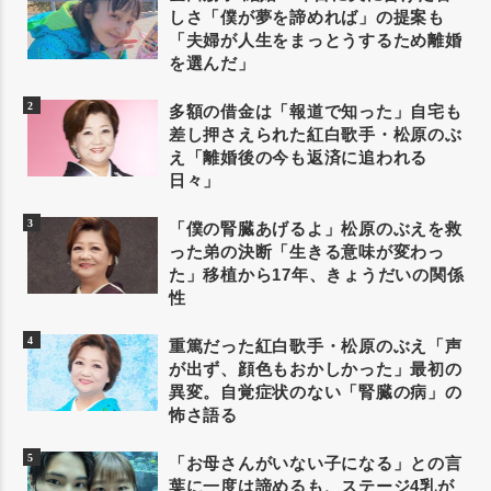
しさ「僕が夢を諦めれば」の提案も
「夫婦が人生をまっとうするため離婚
を選んだ」
多額の借金は「報道で知った」自宅も
差し押さえられた紅白歌手・松原のぶ
え「離婚後の今も返済に追われる
日々」
「僕の腎臓あげるよ」松原のぶえを救
った弟の決断「生きる意味が変わっ
た」移植から17年、きょうだいの関係
性
重篤だった紅白歌手・松原のぶえ「声
が出ず、顔色もおかしかった」最初の
異変。自覚症状のない「腎臓の病」の
怖さ語る
「お母さんがいない子になる」との言
葉に一度は諦めるも、ステージ4乳が