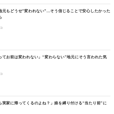
地元もどうせ"変われない"…そう信じることで安心したかった
も
コ
ってお前は変われない」“変わらない”地元にそう言われた気
コ
ら実家に帰ってくるのよね？」娘を縛り付ける“当たり前”に