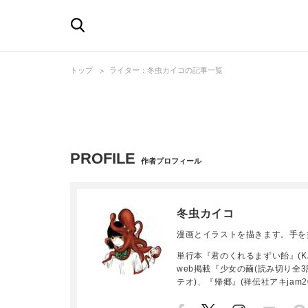
トップ
ライター：冬虫カイコの記事一覧
PROFILE
作者プロフィール
冬虫カイコ
漫画とイラストを描きます。手を
単行本『君のくれるまずい飴』(KA
web掲載『少女の繭(読み切り全3
テオ)、『帰郷』(祥伝社アキjam20