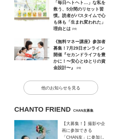
「毎日ヘトヘト…」な私を
救う、5分間のリセット習
慣。読者がバスタイムで心
も体も「生まれ変われた」
理由とは
PR
《無料マネー講座》参加者
募集！7月29日オンライン
開催『セカンドライフを豊
かに！〜安心とゆとりの資
金設計〜』
PR
他のお知らせを見る
CHANTO FRIEND
CHAN友募集
【大募集！】撮影や企
画に参加できる
「CHAN友」に参加し