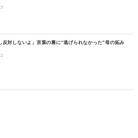
コ
し反対しないよ」言葉の裏に“逃げられなかった”母の妬み
コ