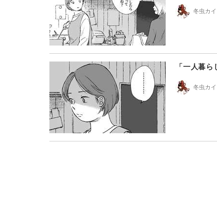
冬虫カイ
「一人暮ら
冬虫カイ