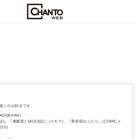
描くのが好きです。
DOKAWA)
話)』『連載母と姉(全8話)』(スキマ)、『美術部のふたり』(COMICメ
20)