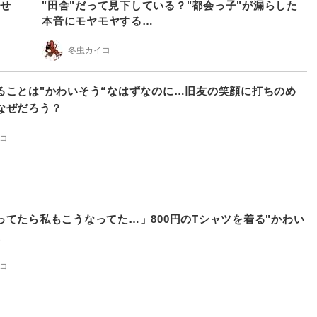
させ
"田舎"だって見下している？"都会っ子"が漏らした
本音にモヤモヤする…
冬虫カイコ
ることは"かわいそう“なはずなのに…旧友の笑顔に打ちのめ
なぜだろう？
コ
ってたら私もこうなってた…」800円のTシャツを着る"かわい
友
コ