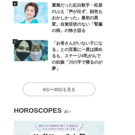
重篤だった紅白歌手・松原
のぶえ「声が出ず、顔色も
おかしかった」最初の異
変。自覚症状のない「腎臓
の病」の怖さ語る
「お母さんがいない子にな
る」との言葉に一度は諦め
るも、ステージ4乳がんで
の妊娠「川の字で寝るのが
夢」
6位〜30位を見る
HOROSCOPES
占い