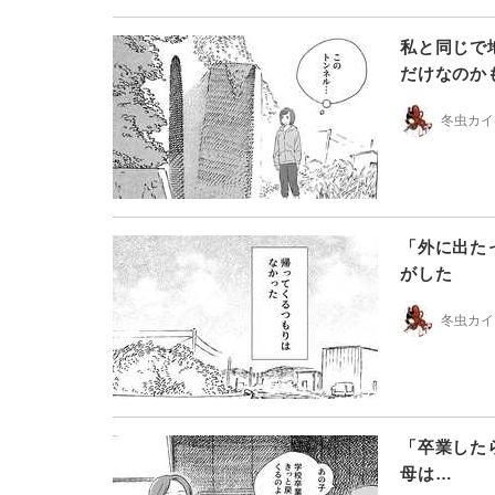
私と同じで
だけなのか
冬虫カイ
「外に出た
がした
冬虫カイ
「卒業した
母は…