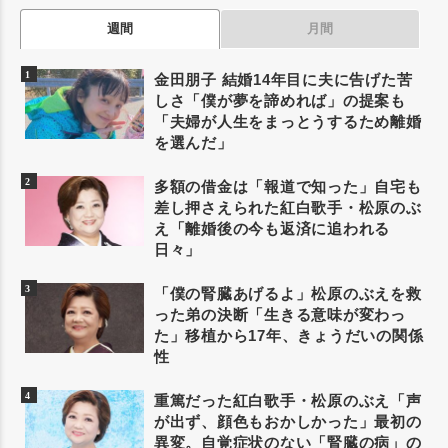
週間
月間
金田朋子 結婚14年目に夫に告げた苦
しさ「僕が夢を諦めれば」の提案も
「夫婦が人生をまっとうするため離婚
を選んだ」
多額の借金は「報道で知った」自宅も
差し押さえられた紅白歌手・松原のぶ
え「離婚後の今も返済に追われる
日々」
「僕の腎臓あげるよ」松原のぶえを救
った弟の決断「生きる意味が変わっ
た」移植から17年、きょうだいの関係
性
重篤だった紅白歌手・松原のぶえ「声
が出ず、顔色もおかしかった」最初の
異変。自覚症状のない「腎臓の病」の