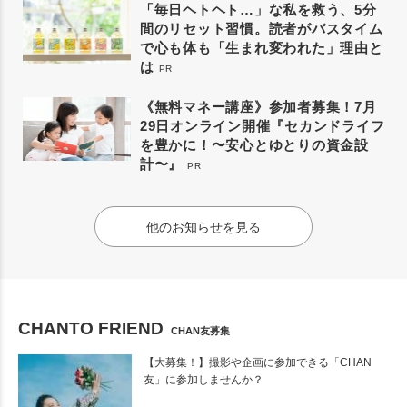
「毎日ヘトヘト…」な私を救う、5分
間のリセット習慣。読者がバスタイム
で心も体も「生まれ変われた」理由と
は
PR
《無料マネー講座》参加者募集！7月
29日オンライン開催『セカンドライフ
を豊かに！〜安心とゆとりの資金設
計〜』
PR
他のお知らせを見る
CHANTO FRIEND
CHAN友募集
【大募集！】撮影や企画に参加できる「CHAN
友」に参加しませんか？