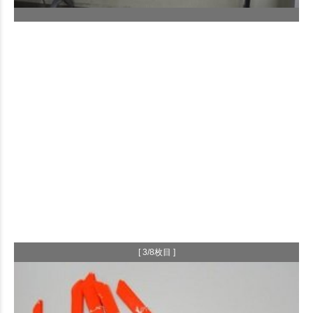
[ 3/8枚目 ]