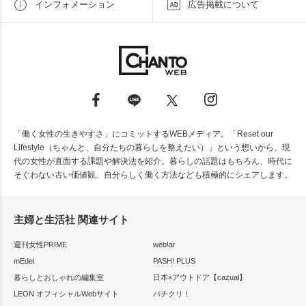
インフォメーション
広告掲載について
「働く女性の生きやすさ」にコミットするWEBメディア。「Reset our
Lifestyle（ちゃんと、自分たちの暮らしを整えたい）」という想いから、現
代の女性が直面する課題や解決法を紹介。暮らしの話題はもちろん、時代に
そぐわない古い価値観、自分らしく働く方法なども積極的にシェアします。
主婦と生活社 関連サイト
週刊女性PRIME
web!ar
mEdel
PASH! PLUS
暮らしとおしゃれの編集室
日本×アウトドア【cazual】
LEON オフィシャルWebサイト
パチクリ！