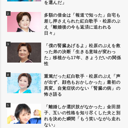
を選んだ」
多額の借金は「報道で知った」自宅も
差し押さえられた紅白歌手・松原のぶ
え「離婚後の今も返済に追われる
日々」
「僕の腎臓あげるよ」松原のぶえを救
った弟の決断「生きる意味が変わっ
た」移植から17年、きょうだいの関係
性
重篤だった紅白歌手・松原のぶえ「声
が出ず、顔色もおかしかった」最初の
異変。自覚症状のない「腎臓の病」の
怖さ語る
「離婚しか選択肢がなかった」金田朋
子、互いの性格を知り尽くした夫と別
れを決めた瞬間「もう笑いながら走れ
ない」