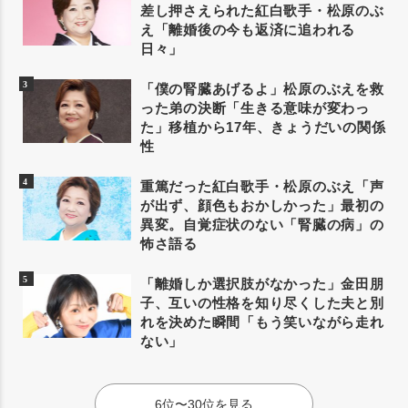
差し押さえられた紅白歌手・松原のぶ
え「離婚後の今も返済に追われる
日々」
「僕の腎臓あげるよ」松原のぶえを救
った弟の決断「生きる意味が変わっ
た」移植から17年、きょうだいの関係
性
重篤だった紅白歌手・松原のぶえ「声
が出ず、顔色もおかしかった」最初の
異変。自覚症状のない「腎臓の病」の
怖さ語る
「離婚しか選択肢がなかった」金田朋
子、互いの性格を知り尽くした夫と別
れを決めた瞬間「もう笑いながら走れ
ない」
6位〜30位を見る