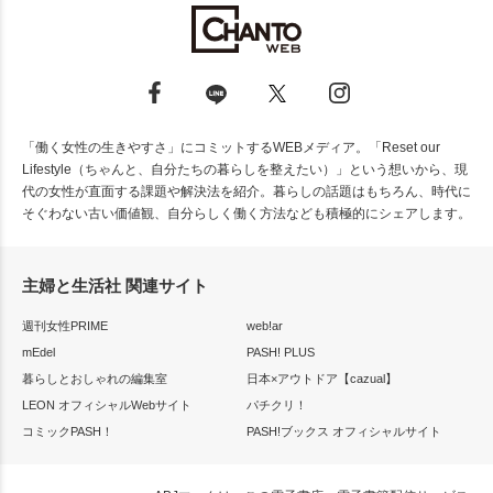
「働く女性の生きやすさ」にコミットするWEBメディア。「Reset our
Lifestyle（ちゃんと、自分たちの暮らしを整えたい）」という想いから、現
代の女性が直面する課題や解決法を紹介。暮らしの話題はもちろん、時代に
そぐわない古い価値観、自分らしく働く方法なども積極的にシェアします。
主婦と生活社 関連サイト
週刊女性PRIME
web!ar
mEdel
PASH! PLUS
暮らしとおしゃれの編集室
日本×アウトドア【cazual】
LEON オフィシャルWebサイト
パチクリ！
コミックPASH！
PASH!ブックス オフィシャルサイト