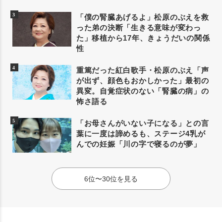
「僕の腎臓あげるよ」松原のぶえを救
った弟の決断「生きる意味が変わっ
た」移植から17年、きょうだいの関係
性
重篤だった紅白歌手・松原のぶえ「声
が出ず、顔色もおかしかった」最初の
異変。自覚症状のない「腎臓の病」の
怖さ語る
「お母さんがいない子になる」との言
葉に一度は諦めるも、ステージ4乳が
んでの妊娠「川の字で寝るのが夢」
6位〜30位を見る