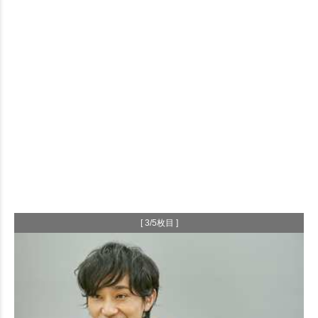
[ 3/5枚目 ]