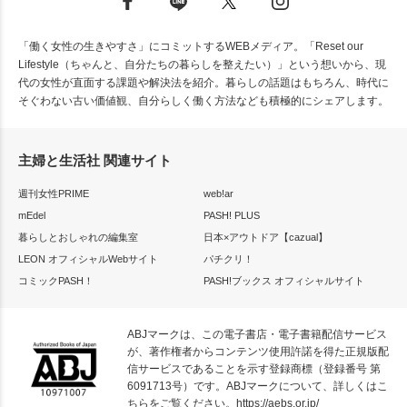
「働く女性の生きやすさ」にコミットするWEBメディア。「Reset our
Lifestyle（ちゃんと、自分たちの暮らしを整えたい）」という想いから、現
代の女性が直面する課題や解決法を紹介。暮らしの話題はもちろん、時代に
そぐわない古い価値観、自分らしく働く方法なども積極的にシェアします。
主婦と生活社 関連サイト
週刊女性PRIME
web!ar
mEdel
PASH! PLUS
暮らしとおしゃれの編集室
日本×アウトドア【cazual】
LEON オフィシャルWebサイト
パチクリ！
コミックPASH！
PASH!ブックス オフィシャルサイト
ABJマークは、この電子書店・電子書籍配信サービス
が、著作権者からコンテンツ使用許諾を得た正規版配
信サービスであることを示す登録商標（登録番号 第
6091713号）です。ABJマークについて、詳しくはこ
ちらをご覧ください。
https://aebs.or.jp/