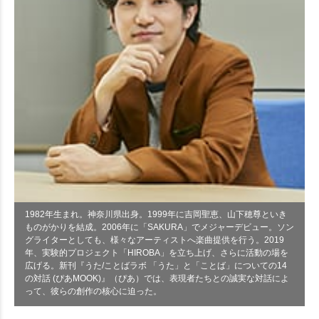
1982年生まれ。神奈川県出身。1999年に吉岡聖恵、山下穂尊といき
ものがかりを結成。2006年に「SAKURA」でメジャーデビュー。ソン
グライターとしても、様々なアーティストへ楽曲提供を行う。2019
年、実験的プロジェクト「HIROBA」を立ち上げ、さらに活動の場を
広げる。新刊『うた/ことばラボ 「うた」と「ことば」についての14
の対話 (ぴあMOOK)』（ぴあ）では、表現者たちとの誠実な対話によ
って、彼らの創作の核心に迫った。