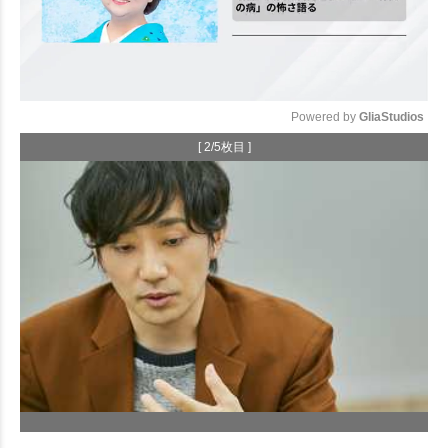
Powered by 
GliaStudios
[ 2/5枚目 ]
Mute