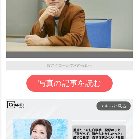
縦スクロールで次の写真へ
写真の記事を読む
もっと見る
arrow_forward_ios