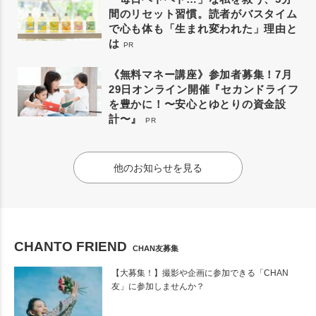
間のリセット習慣。読者がバスタイム
で心も体も「生まれ変われた」理由と
は
PR
《無料マネー講座》参加者募集！7月
29日オンライン開催『セカンドライフ
を豊かに！〜安心とゆとりの資金設
計〜』
PR
他のお知らせを見る
CHANTO FRIEND
CHAN友募集
【大募集！】撮影や企画に参加できる「CHAN
友」に参加しませんか？