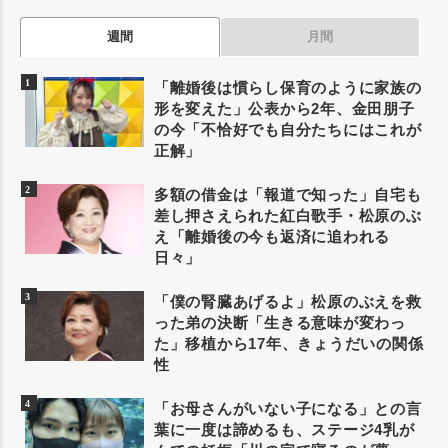
週間
月間
「離婚後は慣らし保育のように家族の
形を変えた」公表から2年、金田朋子
の今「不恰好でも自分たちにはこれが
正解」
多額の借金は「報道で知った」自宅も
差し押さえられた紅白歌手・松原のぶ
え「離婚後の今も返済に追われる
日々」
「僕の腎臓あげるよ」松原のぶえを救
った弟の決断「生きる意味が変わっ
た」移植から17年、きょうだいの関係
性
「お母さんがいない子になる」との言
葉に一度は諦めるも、ステージ4乳が