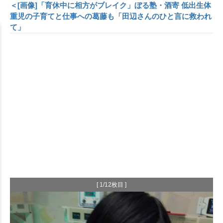
＜[画像]「育休中に相方がブレイク」ぼる塾・酒寄 低出生体
重児の子育てと仕事への葛藤も「田辺さんのひと言に救われ
て」
[ 1/12枚目 ]