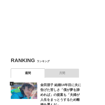
RANKING
ランキング
週間
月間
金田朋子 結婚14年目に夫に
告げた苦しさ「僕が夢を諦
めれば」の提案も「夫婦が
人生をまっとうするため離
婚を選んだ」