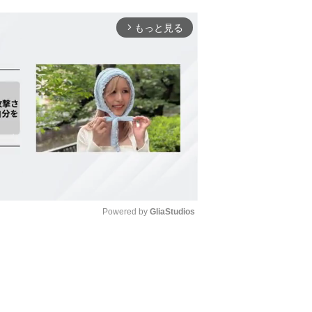
もっと見る
arrow_forward_ios
Powered by 
GliaStudios
Mute