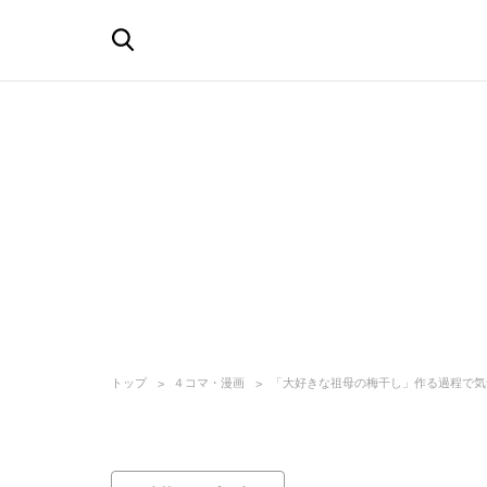
トップ
４コマ・漫画
「大好きな祖母の梅干し」作る過程で気