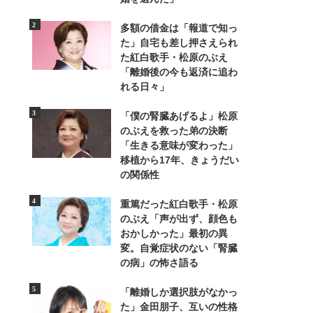
多額の借金は「報道で知っ
た」自宅も差し押さえられ
た紅白歌手・松原のぶえ
「離婚後の今も返済に追わ
れる日々」
「僕の腎臓あげるよ」松原
2/4
のぶえを救った弟の決断
「生きる意味が変わった」
移植から17年、きょうだい
の関係性
重篤だった紅白歌手・松原
のぶえ「声が出ず、顔色も
おかしかった」最初の異
変。自覚症状のない「腎臓
の病」の怖さ語る
「離婚しか選択肢がなかっ
た」金田朋子、互いの性格