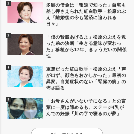
多額の借金は「報道で知った」自宅も
差し押さえられた紅白歌手・松原のぶ
え「離婚後の今も返済に追われる
日々」
「僕の腎臓あげるよ」松原のぶえを救
った弟の決断「生きる意味が変わっ
た」移植から17年、きょうだいの関係
性
重篤だった紅白歌手・松原のぶえ「声
が出ず、顔色もおかしかった」最初の
異変。自覚症状のない「腎臓の病」の
怖さ語る
「お母さんがいない子になる」との言
葉に一度は諦めるも、ステージ4乳が
んでの妊娠「川の字で寝るのが夢」