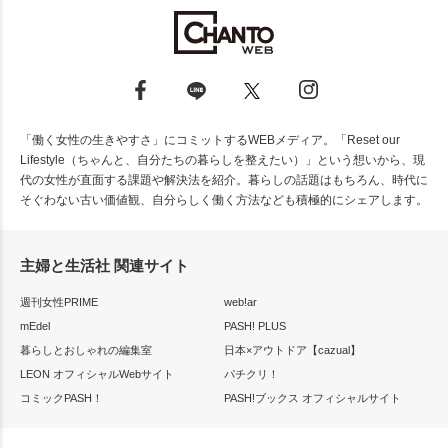
「働く女性の生きやすさ」にコミットするWEBメディア。「Reset our
Lifestyle（ちゃんと、自分たちの暮らしを整えたい）」という想いから、現
代の女性が直面する課題や解決法を紹介。暮らしの話題はもちろん、時代に
そぐわない古い価値観、自分らしく働く方法なども積極的にシェアします。
主婦と生活社 関連サイト
週刊女性PRIME
web!ar
mEdel
PASH! PLUS
暮らしとおしゃれの編集室
日本×アウトドア【cazual】
LEON オフィシャルWebサイト
パチクリ！
コミックPASH！
PASH!ブックス オフィシャルサイト