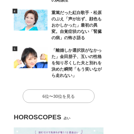
の関係性
重篤だった紅白歌手・松原
のぶえ「声が出ず、顔色も
おかしかった」最初の異
変。自覚症状のない「腎臓
の病」の怖さ語る
「離婚しか選択肢がなかっ
た」金田朋子、互いの性格
を知り尽くした夫と別れを
決めた瞬間「もう笑いなが
ら走れない」
6位〜30位を見る
HOROSCOPES
占い