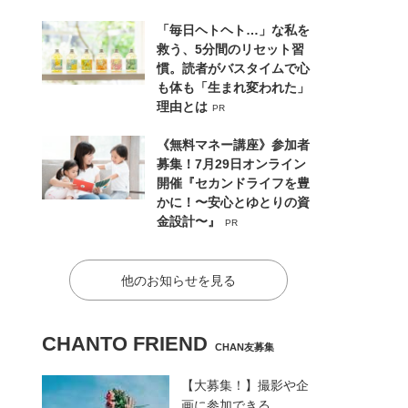
「毎日ヘトヘト…」な私を
救う、5分間のリセット習
慣。読者がバスタイムで心
も体も「生まれ変われた」
理由とは
PR
《無料マネー講座》参加者
募集！7月29日オンライン
開催『セカンドライフを豊
かに！〜安心とゆとりの資
金設計〜』
PR
他のお知らせを見る
CHANTO FRIEND
CHAN友募集
【大募集！】撮影や企
画に参加できる