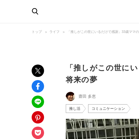
トップ
ライフ
「推しがこの世にいるだけで感謝」33歳ママ
「推しがこの世にい
将来の夢
齋田 多恵
推し活
コミュニケーション