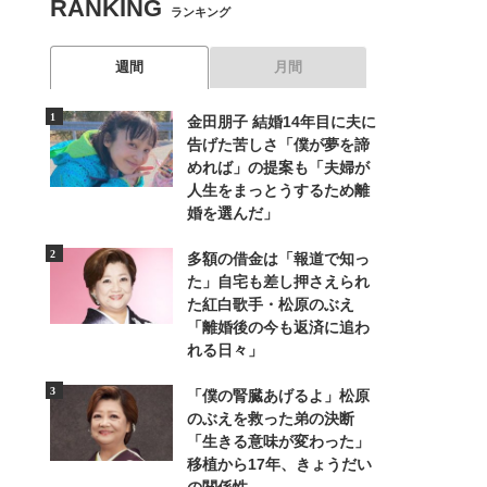
RANKING
ランキング
週間
月間
金田朋子 結婚14年目に夫に
告げた苦しさ「僕が夢を諦
めれば」の提案も「夫婦が
人生をまっとうするため離
婚を選んだ」
多額の借金は「報道で知っ
た」自宅も差し押さえられ
た紅白歌手・松原のぶえ
「離婚後の今も返済に追わ
れる日々」
「僕の腎臓あげるよ」松原
のぶえを救った弟の決断
「生きる意味が変わった」
移植から17年、きょうだい