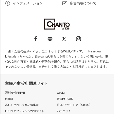
インフォメーション
広告掲載について
「働く女性の生きやすさ」にコミットするWEBメディア。「Reset our
Lifestyle（ちゃんと、自分たちの暮らしを整えたい）」という想いから、現
代の女性が直面する課題や解決法を紹介。暮らしの話題はもちろん、時代に
そぐわない古い価値観、自分らしく働く方法なども積極的にシェアします。
主婦と生活社 関連サイト
週刊女性PRIME
web!ar
mEdel
PASH! PLUS
暮らしとおしゃれの編集室
日本×アウトドア【cazual】
LEON オフィシャルWebサイト
パチクリ！