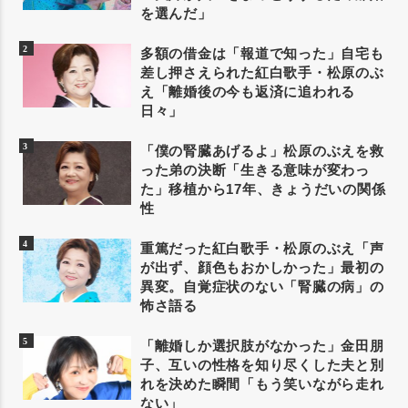
を選んだ」
多額の借金は「報道で知った」自宅も
差し押さえられた紅白歌手・松原のぶ
え「離婚後の今も返済に追われる
日々」
「僕の腎臓あげるよ」松原のぶえを救
った弟の決断「生きる意味が変わっ
た」移植から17年、きょうだいの関係
性
重篤だった紅白歌手・松原のぶえ「声
が出ず、顔色もおかしかった」最初の
異変。自覚症状のない「腎臓の病」の
怖さ語る
「離婚しか選択肢がなかった」金田朋
子、互いの性格を知り尽くした夫と別
れを決めた瞬間「もう笑いながら走れ
ない」