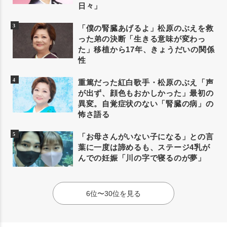
日々」
「僕の腎臓あげるよ」松原のぶえを救
った弟の決断「生きる意味が変わっ
た」移植から17年、きょうだいの関係
性
重篤だった紅白歌手・松原のぶえ「声
が出ず、顔色もおかしかった」最初の
異変。自覚症状のない「腎臓の病」の
怖さ語る
「お母さんがいない子になる」との言
葉に一度は諦めるも、ステージ4乳が
んでの妊娠「川の字で寝るのが夢」
6位〜30位を見る