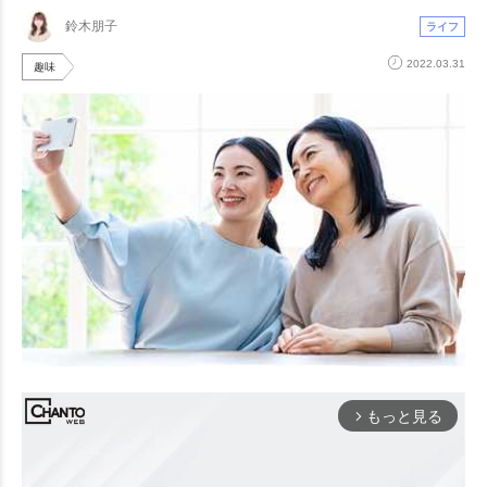
鈴木朋子
ライフ
2022.03.31
趣味
もっと見る
arrow_forward_ios