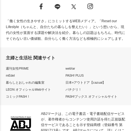
「働く女性の生きやすさ」にコミットするWEBメディア。「Reset our
Lifestyle（ちゃんと、自分たちの暮らしを整えたい）」という想いから、現
代の女性が直面する課題や解決法を紹介。暮らしの話題はもちろん、時代に
そぐわない古い価値観、自分らしく働く方法なども積極的にシェアします。
主婦と生活社 関連サイト
週刊女性PRIME
web!ar
mEdel
PASH! PLUS
暮らしとおしゃれの編集室
日本×アウトドア【cazual】
LEON オフィシャルWebサイト
パチクリ！
コミックPASH！
PASH!ブックス オフィシャルサイト
ABJマークは、この電子書店・電子書籍配信サービス
が、著作権者からコンテンツ使用許諾を得た正規版配
信サービスであることを示す登録商標（登録番号 第
6091713号）です。ABJマークについて、詳しくはこ