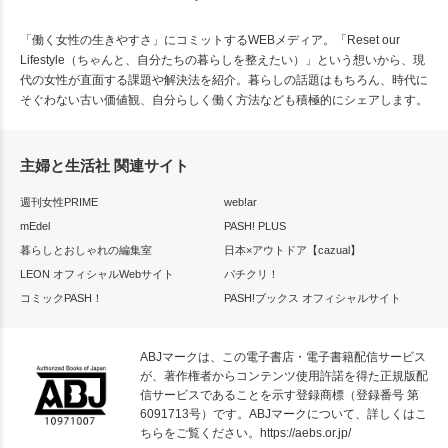
「働く女性の生きやすさ」にコミットするWEBメディア。「Reset our
Lifestyle（ちゃんと、自分たちの暮らしを整えたい）」という想いから、現
代の女性が直面する課題や解決法を紹介。暮らしの話題はもちろん、時代に
そぐわない古い価値観、自分らしく働く方法なども積極的にシェアします。
主婦と生活社 関連サイト
週刊女性PRIME
web!ar
mEdel
PASH! PLUS
暮らしとおしゃれの編集室
日本×アウトドア【cazual】
LEON オフィシャルWebサイト
パチクリ！
コミックPASH！
PASH!ブックス オフィシャルサイト
ABJマークは、この電子書店・電子書籍配信サービス
が、著作権者からコンテンツ使用許諾を得た正規版配
信サービスであることを示す登録商標（登録番号 第
6091713号）です。ABJマークについて、詳しくはこ
ちらをご覧ください。
https://aebs.or.jp/