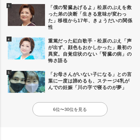
「僕の腎臓あげるよ」松原のぶえを救
った弟の決断「生きる意味が変わっ
た」移植から17年、きょうだいの関係
性
重篤だった紅白歌手・松原のぶえ「声
が出ず、顔色もおかしかった」最初の
異変。自覚症状のない「腎臓の病」の
怖さ語る
「お母さんがいない子になる」との言
葉に一度は諦めるも、ステージ4乳が
んでの妊娠「川の字で寝るのが夢」
6位〜30位を見る