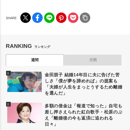
RANKING
ランキング
週間
月間
金田朋子 結婚14年目に夫に告げた苦
しさ「僕が夢を諦めれば」の提案も
「夫婦が人生をまっとうするため離婚
を選んだ」
多額の借金は「報道で知った」自宅も
差し押さえられた紅白歌手・松原のぶ
え「離婚後の今も返済に追われる
日々」