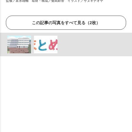
監修／富永雄輔 取材・構成／鷺島鈴香 イラスト／サヌキナオヤ
この記事の写真をすべて見る（2枚）